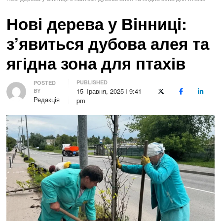
Нові дерева у Вінниці:
з’явиться дубова алея та
ягідна зона для птахів
PUBLISHED
Author
POSTED
15 Травня, 2025
9:41
BY
X (Twitter)
Facebook
LinkedI
Редакція
pm