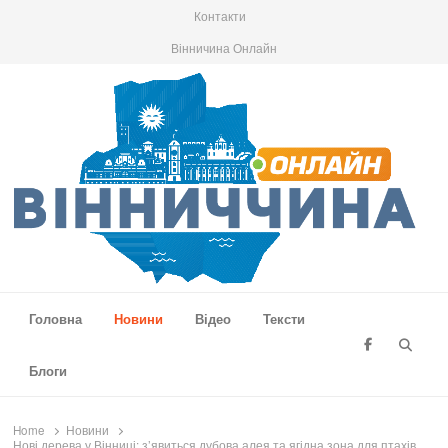
Контакти
Вінничина Онлайн
Вінниччина Онлайн
Новини Вінниччини, громад області, події та аналітика
Головна
Новини
Відео
Тексти
Searc
Блоги
Home
Новини
Нові дерева у Вінниці: з’явиться дубова алея та ягідна зона для птахів