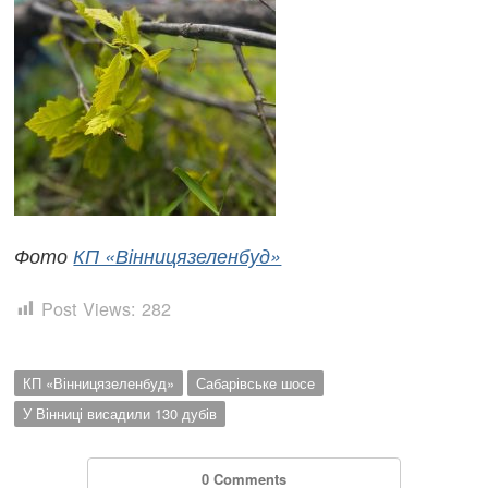
Фото
КП «Вінницязеленбуд»
Post Views:
282
КП «Вінницязеленбуд»
Сабарівське шосе
У Вінниці висадили 130 дубів
0 Comments