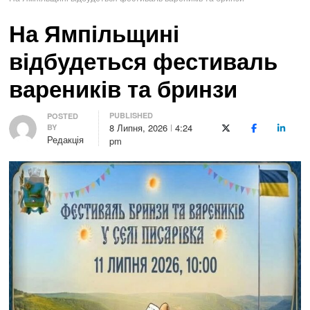
На Ямпільщині
відбудеться фестиваль
вареників та бринзи
PUBLISHED
Author
POSTED
8 Липня, 2026
4:24
BY
X (Twitter)
Facebook
LinkedI
Редакція
pm