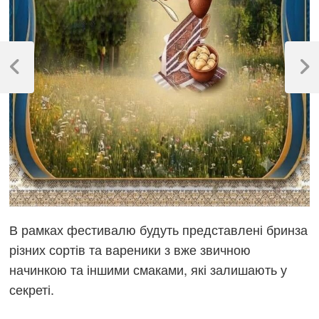
Навігація
записів
Previous
Next
Post
Post
В рамках фестивалю будуть представлені бринза
різних сортів та вареники з вже звичною
начинкою та іншими смаками, які залишають у
секреті.