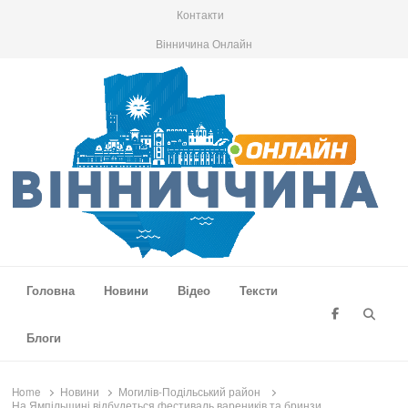
Контакти
Вінничина Онлайн
Вінниччина Онлайн
Новини Вінниччини, громад області, події та аналітика
Головна
Новини
Відео
Тексти
Searc
Блоги
Home
Новини
Могилів-Подільський район
На Ямпільщині відбудеться фестиваль вареників та бринзи