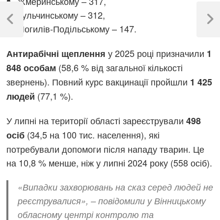
Жмеринському – 317,
Навігація
Тульчинському – 312,
записів
Previous
Next
Могилів-Подільському – 147.
Post
Post
у 2025 році призначили
Антирабічні щеплення
1
(58,6 % від загальної кількості
848 особам
звернень). Повний курс вакцинації пройшли
1 425
(77,1 %).
людей
У липні на території області зареєстрували
498
(34,5 на 100 тис. населення), які
осіб
потребували допомоги після нападу тварин. Це
на 10,8 % менше, ніж у липні 2024 року (558 осіб).
«Випадки захворювань на сказ серед людей не
реєструвалися», – повідомили у Вінницькому
обласному центрі контролю та