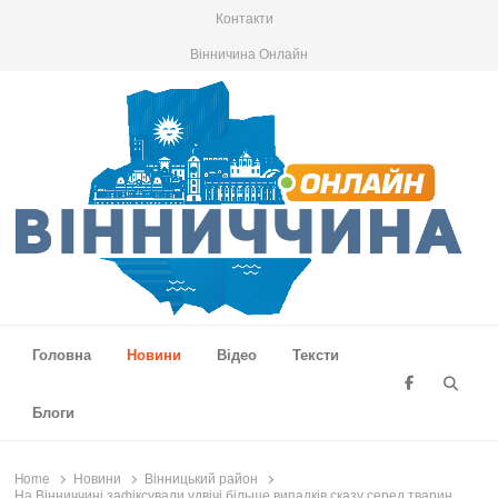
Контакти
Вінничина Онлайн
Вінниччина Онлайн
Новини Вінниччини, громад області, події та аналітика
Головна
Новини
Відео
Тексти
Searc
Блоги
Home
Новини
Вінницький район
На Вінниччині зафіксували удвічі більше випадків сказу серед тварин