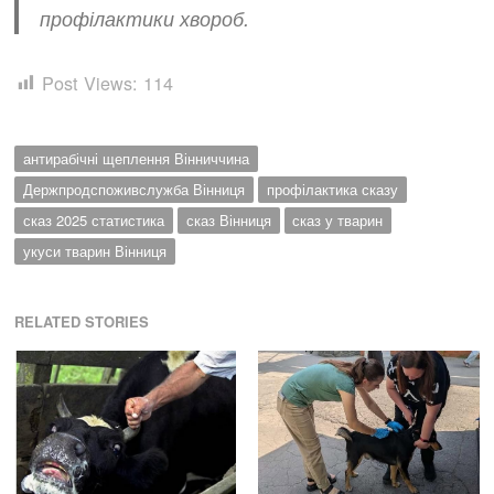
профілактики хвороб.
Post Views:
114
антирабічні щеплення Вінниччина
Держпродспоживслужба Вінниця
профілактика сказу
сказ 2025 статистика
сказ Вінниця
сказ у тварин
укуси тварин Вінниця
RELATED STORIES