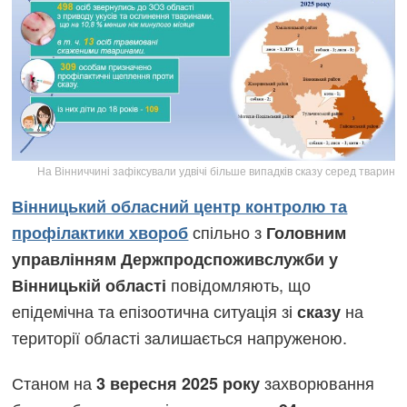
На Вінниччині зафіксували удвічі більше випадків сказу серед тварин
Вінницький обласний центр контролю та
спільно з
профілактики хвороб
Головним
управлінням Держпродспоживслужби у
повідомляють, що
Вінницькій області
епідемічна та епізоотична ситуація зі
на
сказу
території області залишається напруженою.
Станом на
захворювання
3 вересня 2025 року