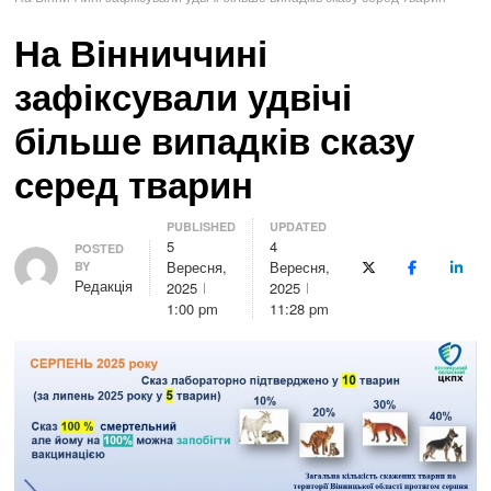
На Вінниччині
зафіксували удвічі
більше випадків сказу
серед тварин
PUBLISHED
UPDATED
5
4
Author
POSTED
Вересня,
Вересня,
BY
X (Twitter)
Facebook
Linke
Редакція
2025
2025
1:00 pm
11:28 pm