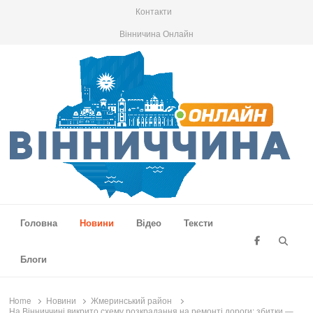
Контакти
Вінничина Онлайн
Вінниччина Онлайн
Новини Вінниччини, громад області, події та аналітика
Головна
Новини
Відео
Тексти
Searc
Блоги
Home
Новини
Жмеринський район
На Вінниччині викрито схему розкрадання на ремонті дороги: збитки —