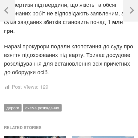
Навігація
Експертизи підтвердили, що якість та обсяг
записів
виконаних робіт не відповідають заявленим, а
Previous
Next
Post
Post
сума завданих збитків становить понад
1 млн
.
грн
Наразі прокурори подали клопотання до суду про
взяття підозрюваних під варту. Триває досудове
розслідування для встановлення всіх причетних
до оборудки осіб.
Post Views:
129
дороги
схема розкадання
RELATED STORIES