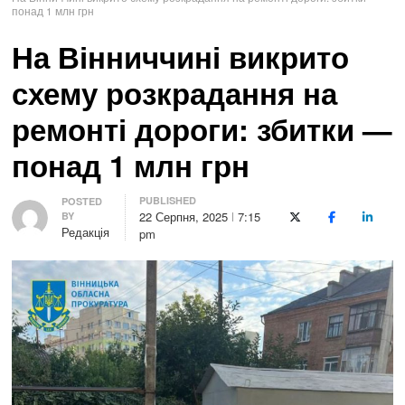
понад 1 млн грн
На Вінниччині викрито
схему розкрадання на
ремонті дороги: збитки —
понад 1 млн грн
PUBLISHED
Author
POSTED
22 Серпня, 2025
7:15
BY
X (Twitter)
Facebook
LinkedI
Редакція
pm