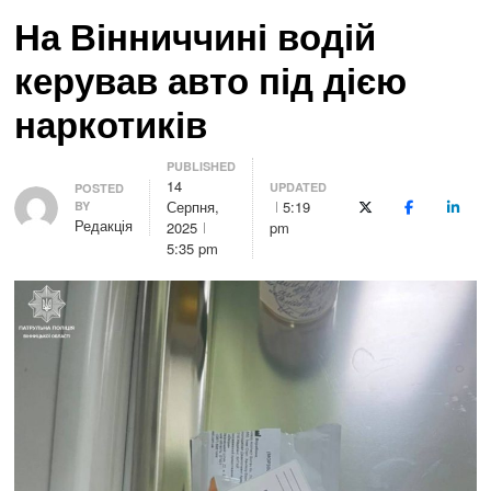
На Вінниччині водій
керував авто під дією
наркотиків
PUBLISHED
14
UPDATED
Author
POSTED
Серпня,
5:19
BY
X (Twitter)
Facebook
Linke
Редакція
2025
pm
5:35 pm