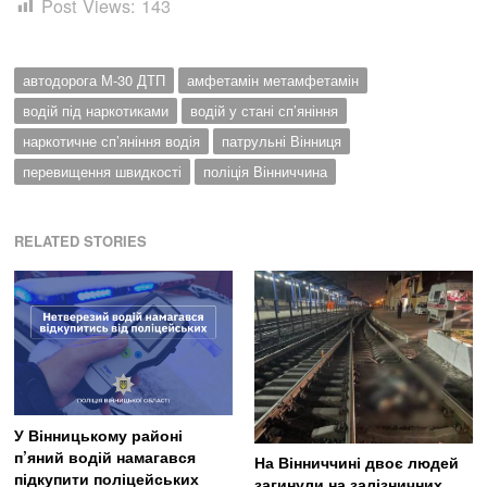
Post Views:
143
автодорога М-30 ДТП
амфетамін метамфетамін
водій під наркотиками
водій у стані сп’яніння
наркотичне сп’яніння водія
патрульні Вінниця
перевищення швидкості
поліція Вінниччина
RELATED STORIES
У Вінницькому районі
п’яний водій намагався
На Вінниччині двоє людей
підкупити поліцейських
загинули на залізничних