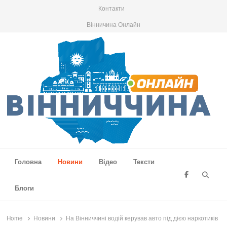
Контакти
Вінничина Онлайн
Вінниччина Онлайн
Новини Вінниччини, громад області, події та аналітика
Головна
Новини
Відео
Тексти
Searc
Блоги
Home
Новини
На Вінниччині водій керував авто під дією наркотиків