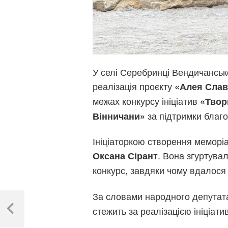
У селі Серебринці Вендичанськ
реалізація проєкту
«Алея Слав
межах конкурсу ініціатив
«Твор
за підтримки благ
Вінничани»
Ініціаторкою створення меморіа
. Вона згуртува
Оксана Сірант
конкурс, завдяки чому вдалос
Навігація
За словами народного депутат
стежить за реалізацією ініціат
записів
Previous
Post