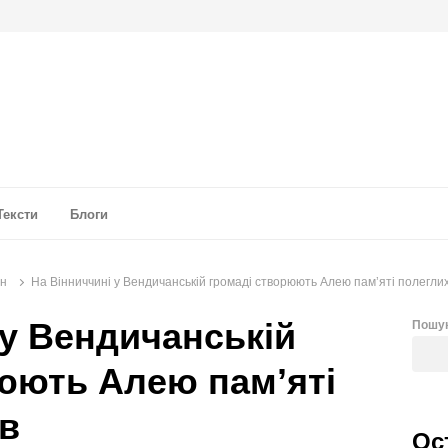
а аналітика
Тексти
Блоги
он
На Вінниччині у Вендичанській громаді створюють Алею памʼяті полеглих
 у Вендичанській
Пошу
юють Алею памʼяті
їв
Ос