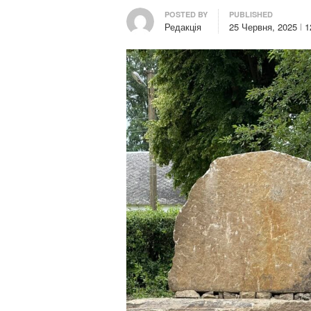
Author
POSTED BY
PUBLISHED
Редакція
25 Червня, 2025
1