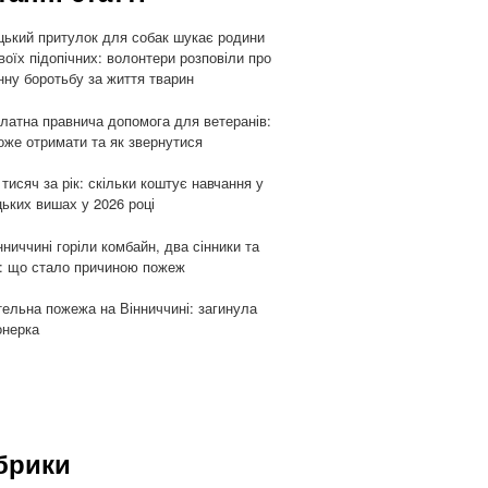
цький притулок для собак шукає родини
воїх підопічних: волонтери розповіли про
ну боротьбу за життя тварин
латна правнича допомога для ветеранів:
оже отримати та як звернутися
 тисяч за рік: скільки коштує навчання у
цьких вишах у 2026 році
нниччині горіли комбайн, два сінники та
: що стало причиною пожеж
ельна пожежа на Вінниччині: загинула
онерка
брики