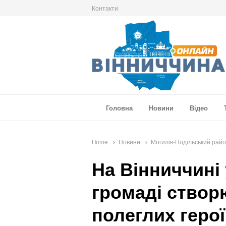
Контакти
Вінниччина Онлайн
Новини Вінниччини, громад області, події т
Головна
Новини
Відео
Home
Новини
Могилів-Подільський рай
На Вінниччині
громаді створ
полеглих геро