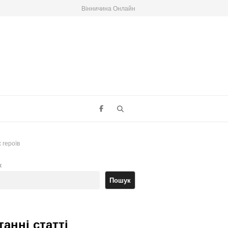
Вінничина Онлайн
Search
 героїв
к
Пошук
танні статті