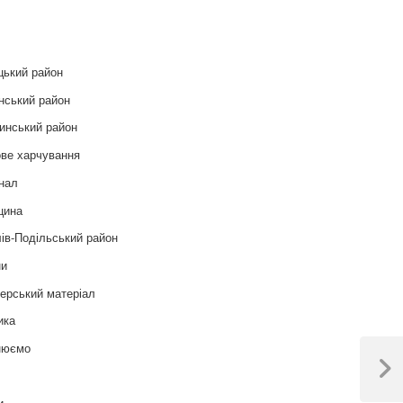
и
цький район
нський район
инський район
ве харчування
нал
цина
ів-Подільський район
ни
ерський матеріал
ика
нюємо
т
Next
Post
и