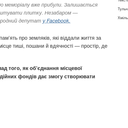
о меморіалу вже прибули. Залишається
Тульч
аштувати плитку. Незабаром —
Хміль
народний депутат
у Facebook.
ам’ять про земляків, які віддали життя за
місце тиші, пошани й вдячності — простір, де
ад того, як об’єднання місцевої
годійних фондів дає змогу створювати