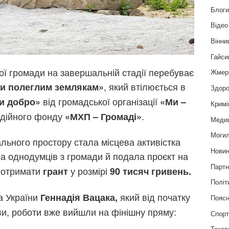
Блог
Відео
Вінни
Гайси
ої громади на завершальній стадії перебуває
Жмер
, який втілюється в
и полеглим землякам»
Здоро
від громадської організації
и добро»
«Ми –
Кримі
одійного фонду
.
«МХП – Громаді»
Меди
Могил
льного простору стала місцева активістка
Нови
ла однодумців з громади й подала проєкт на
Партн
я отримати
у розмірі
грант
90 тисяч гривень.
Політ
а України
який від початку
Геннадія Вацака,
Пояс
иви, роботи вже вийшли на фінішну пряму:
Спор
Текст