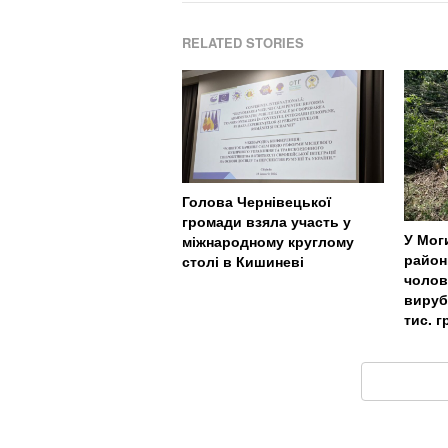
RELATED STORIES
Голова Чернівецької
громади взяла участь у
У Мог
міжнародному круглому
район
столі в Кишиневі
чолов
вируб
тис. г