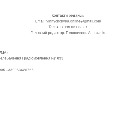
Контакти редакції:
Email: vinnychchyna.online@gmail.com
Тел: +38 098 031 08 61
Головний редактор: Голошивець Анастасія
РМА»
 телебачення і радіомовлення №1633
21005 +380953626765