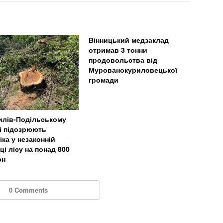
Вінницький медзаклад
отримав 3 тонни
продовольства від
Мурованокуриловецької
громади
илів-Подільському
і підозрюють
іка у незаконній
ці лісу на понад 800
рн
0 Comments