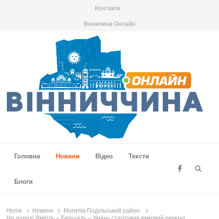
Контакти
Вінничина Онлайн
Вінниччина Онлайн
Новини Вінниччини, громад області, події та аналітика
Головна
Новини
Відео
Тексти
Searc
Блоги
Home
Новини
Могилів-Подільський район
На дорозі Ямпіль – Бершадь – Умань стартував ямковий ремонт