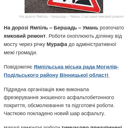
На дорозі Ямпіль – Бершадь – Умань стартував ямковий ремонт
розпочато
На дорозі Ямпіль – Бершадь – Умань
. Роботи охоплюють ділянку від
ямковий ремонт
мосту через річку
до адміністративної
Мурафа
межі громади.
Повідомляє
Ямпільська міська рада Могилів-
Подільського району Вінницької області
Підрядна організація вже виконала
фрезерування зношеного асфальтобетонного
покриття, обсмолювання та підготовчі роботи.
Частково покладено новий шар асфальту.
Наразі ремонтні роботи
тимчасово призупинені