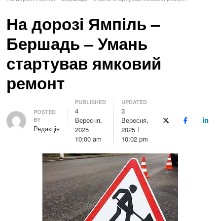
На дорозі Ямпіль –
Бершадь – Умань
стартував ямковий
ремонт
PUBLISHED
UPDATED
4
3
Author
POSTED
Вересня,
Вересня,
BY
X (Twitter)
Facebook
Linke
Редакція
2025
2025
10:00 am
10:02 pm