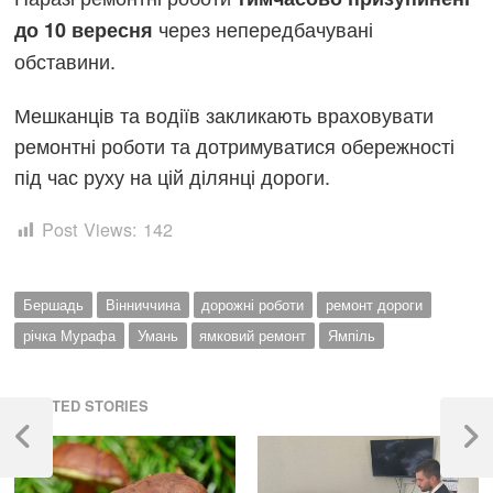
через непередбачувані
до 10 вересня
обставини.
Мешканців та водіїв закликають враховувати
ремонтні роботи та дотримуватися обережності
під час руху на цій ділянці дороги.
Post Views:
142
Бершадь
Вінниччина
дорожні роботи
ремонт дороги
річка Мурафа
Умань
ямковий ремонт
Ямпіль
Навігація
RELATED STORIES
записів
Previous
Next
Post
Post