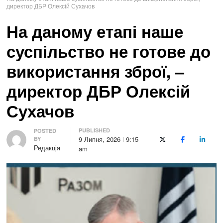
директор ДБР Олексій Сухачов
На даному етапі наше
суспільство не готове до
використання зброї, –
директор ДБР Олексій
Сухачов
PUBLISHED
Author
POSTED
9 Липня, 2026
9:15
BY
X (Twitter)
Facebook
LinkedI
Редакція
am