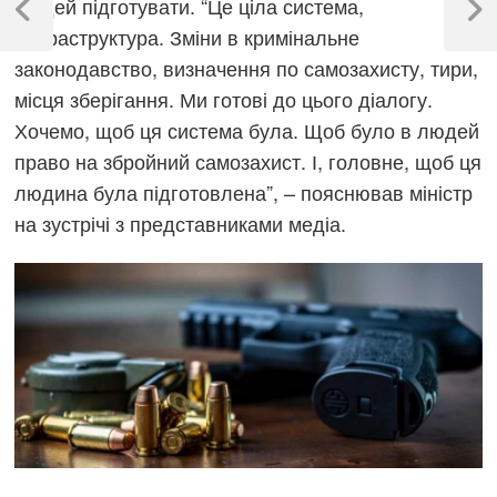
людей підготувати. “Це ціла система,
записів
Previous
Next
інфраструктура. Зміни в кримінальне
Post
Post
законодавство, визначення по самозахисту, тири,
місця зберігання. Ми готові до цього діалогу.
Хочемо, щоб ця система була. Щоб було в людей
право на збройний самозахист. І, головне, щоб ця
людина була підготовлена”, – пояснював міністр
на зустрічі з представниками медіа.