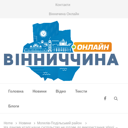
Контакти
Вінничина Онлайн
Вінниччина Онлайн
Новини Вінниччини, громад області, події та аналітика
Головна
Новини
Відео
Тексти
Searc
Блоги
Home
Новини
Могилів-Подільський район
На даному етапі наше суспільство не готове до використання зброї, –