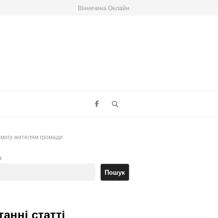
Вінничина Онлайн
Search
омогу жителям громади
к
Пошук
танні статті