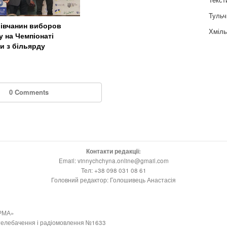
Тульч
івчанин виборов
Хміль
у на Чемпіонаті
ни з більярду
0 Comments
Контакти редакції:
Email: vinnychchyna.online@gmail.com
Тел: +38 098 031 08 61
Головний редактор: Голошивець Анастасія
РМА»
 телебачення і радіомовлення №1633