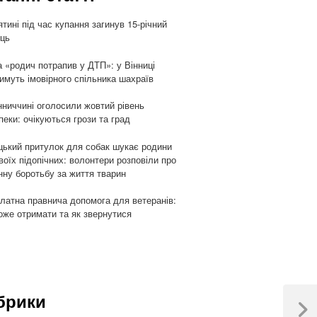
ятині під час купання загинув 15-річний
ць
 «родич потрапив у ДТП»: у Вінниці
имуть імовірного спільника шахраїв
нниччині оголосили жовтий рівень
пеки: очікуються грози та град
цький притулок для собак шукає родини
воїх підопічних: волонтери розповіли про
ну боротьбу за життя тварин
латна правнича допомога для ветеранів:
оже отримати та як звернутися
брики
Next