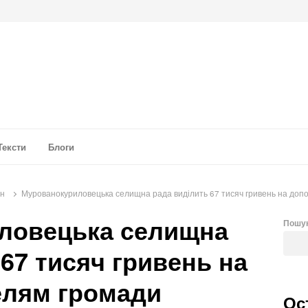
а аналітика
Тексти
Блоги
он
Мурованокуриловецька селищна рада виділить 67 тисяч гривень на доп
ловецька селищна
Пошу
67 тисяч гривень на
елям громади
Ос