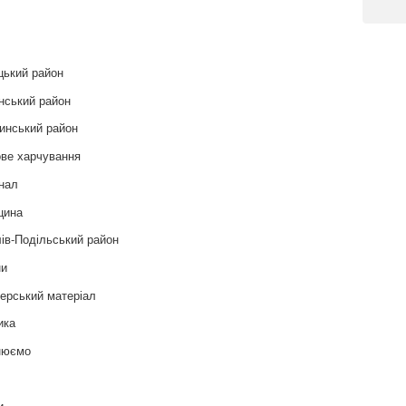
и
Post
цький район
нський район
инський район
ве харчування
нал
цина
ів-Подільський район
ни
ерський матеріал
ика
нюємо
т
и