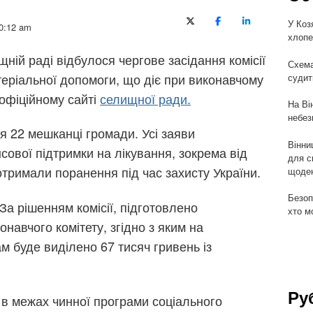
У Коз
X (Twitter)
Facebook
LinkedIn
0:12 am
хлопе
ій раді відбулося чергове засідання комісії
Схема
теріальної допомоги, що діє при виконавчому
судит
 офіційному сайті
селищної ради.
На Ві
небез
ся 22 мешканці громади. Усі заяви
Вінни
сової підтримки на лікування, зокрема від
для с
 отримали поранення під час захисту України.
щоден
Безоп
За рішенням комісії, підготовлено
хто м
навчого комітету, згідно з яким на
м буде виділено 67 тисяч гривень із
Ру
в межах чинної програми соціального