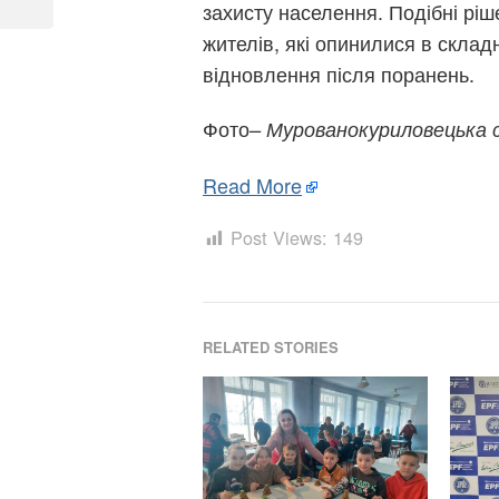
захисту населення. Подібні рі
Post
жителів, які опинилися в скла
відновлення після поранень.
Фото
– Мурованокуриловецька 
Read More
Post Views:
149
RELATED STORIES