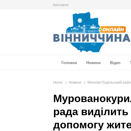
Контакти
Вінниччина Онлайн
Новини Вінниччини, громад області, події т
Головна
Новини
Відео
Home
Новини
Могилів-Подільський рай
Мурованокури
рада виділить 
допомогу жит