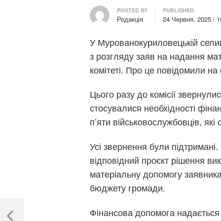
Author
POSTED BY
PUBLISHED
Редакція
24 Червня, 2025
1
У Мурованокуриловецькій селищн
з розгляду заяв на надання ма
комітеті. Про це повідомили на
Цього разу до комісії звернули
стосувалися необхідності фінан
п’яти військовослужбовців, які
Усі звернення були підтримані. 
відповідний проєкт рішення вико
матеріальну допомогу заявника
бюджету громади.
Навігація
Фінансова допомога надається 
записів
Previous