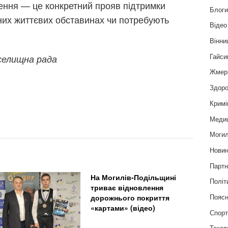
шення — це конкретний прояв підтримки
Блог
дних життєвих обставинах чи потребують
Відео
Вінни
Гайси
селищна рада
Жмер
Здоро
Кримі
Меди
Могил
Нови
Партн
На Могилів-Подільщині
Політ
триває відновлення
Пояс
дорожнього покриття
«картами» (відео)
Спор
Текст