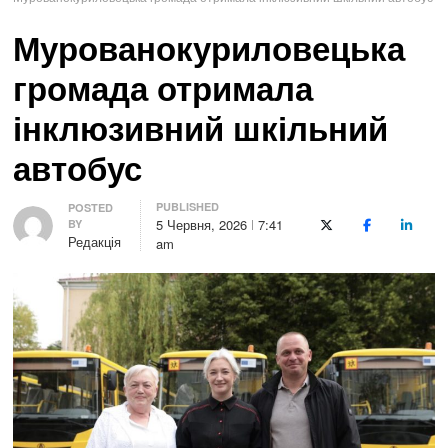
Мурованокуриловецька
громада отримала
інклюзивний шкільний
автобус
PUBLISHED
Author
POSTED
5 Червня, 2026
7:41
BY
X (Twitter)
Facebook
LinkedI
Редакція
am