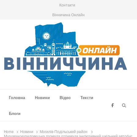
Контакти
Вінничина Онлайн
Вінниччина Онлайн
Новини Вінниччини, громад області, події та аналітика
Головна
Новини
Відео
Тексти
Searc
Блоги
Home
Новини
Могилів-Подільський район
Мурованокуриловецька громада отримала інклюзивний шкільний автобус