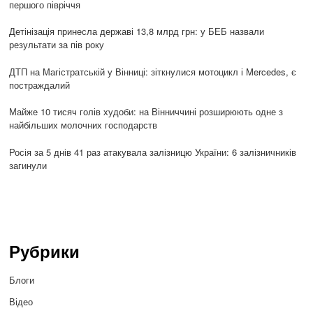
першого півріччя
Детінізація принесла державі 13,8 млрд грн: у БЕБ назвали
результати за пів року
ДТП на Магістратській у Вінниці: зіткнулися мотоцикл і Mercedes, є
постраждалий
Майже 10 тисяч голів худоби: на Вінниччині розширюють одне з
найбільших молочних господарств
Росія за 5 днів 41 раз атакувала залізницю України: 6 залізничників
загинули
Рубрики
Блоги
Відео