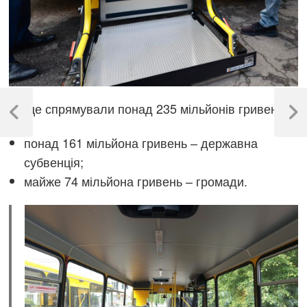
Навігація
На це спрямували понад 235 мільйонів гривень:
записів
Previous
Next
Post
Post
понад 161 мільйона гривень – державна
субвенція;
майже 74 мільйона гривень – громади.