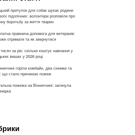
цький притулок для собак шукає родини
воїх підопічних: волонтери розповіли про
ну боротьбу за життя тварин
латна правнича допомога для ветеранів:
оже отримати та як звернутися
 тисяч за рік: скільки коштує навчання у
цьких вишах у 2026 році
нниччині горіли комбайн, два сінники та
: що стало причиною пожеж
ельна пожежа на Вінниччині: загинула
онерка
брики