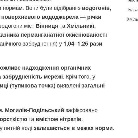
 нормам. Вони були відібрані з
водогонів,
Тульч
 поверхневого вододжерела — річки
Хміль
водогони міст
та
).
Вінниця
Хмільник
азника перманганатної окиснюваності
ганічного забруднення) у
1,04–1,25 рази
ожливе надходження органічних
а
. Крім того, у
забрудненість мережі
виявлені
иці (тупикова точка)
загальні
зафіксовано
м. Могилів-Подільський
та
.
орсткістю
вмістом нітратів
у питній воді
.
залишається в межах норми