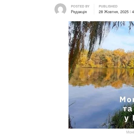
Author
POSTED BY
PUBLISHED
Редакція
28 Жовтня, 2025
Моні