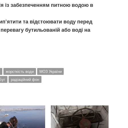
ія із забезпеченням питною водою в
п’ятити та відстоювати воду перед
 перевагу бутильованій або воді на
а
жорсткість води
МОЗ України
Буг
радіаційний фон