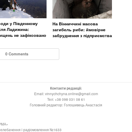
води у Південному
На Вінниччині масова
біля Ладижина:
загибель риби: ймовірне
ищень не зафіксовано
забруднення з підприємства
0 Comments
Контакти редакції:
Email: vinnychchyna.online@gmail.com
Тел: +38 098 031 08 61
Головний редактор: Голошивець Анастасія
РМА»
 телебачення і радіомовлення №1633