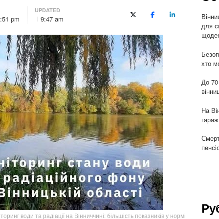
UPDATED
Вінни
X (Twitter)
Facebook
LinkedIn
4:51 pm
9:47 am
для с
щоден
Безоп
хто м
До 70
вінни
На Ві
гараж
Смерт
пенсі
Ру
торинг води та радіації на Вінниччині: більшість показників у нормі