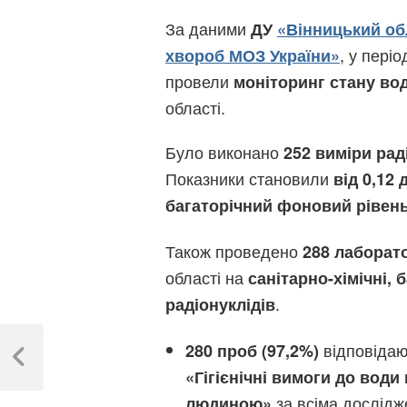
За даними
ДУ
«Вінницький об
, у періо
хвороб МОЗ України»
провели
моніторинг стану во
області.
Було виконано
252 виміри рад
Показники становили
від 0,12 
багаторічний фоновий рівен
Також проведено
288 лаборат
області на
санітарно-хімічні, 
.
радіонуклідів
Навігація
відповіда
280 проб (97,2%)
записів
Previous
«Гігієнічні вимоги до води
Post
за всіма дослідж
людиною»