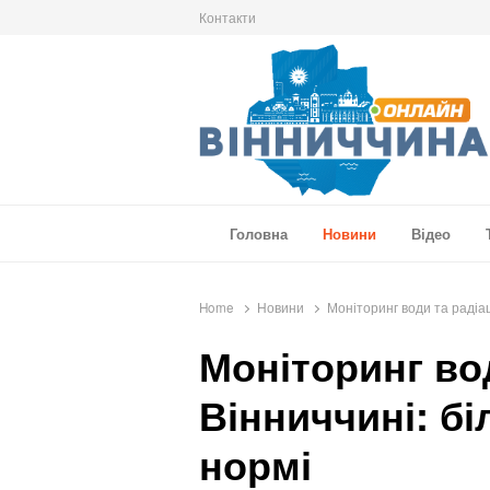
Контакти
Вінниччина Онлайн
Новини Вінниччини, громад області, події т
Головна
Новини
Відео
Home
Новини
Моніторинг води та радіаці
Моніторинг вод
Вінниччині: бі
нормі