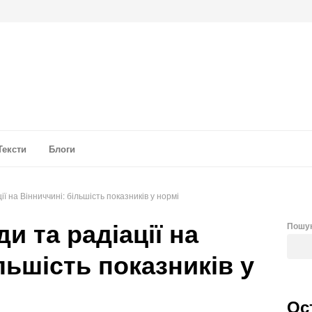
а аналітика
Тексти
Блоги
ї на Вінниччині: більшість показників у нормі
и та радіації на
Пошу
льшість показників у
Ос