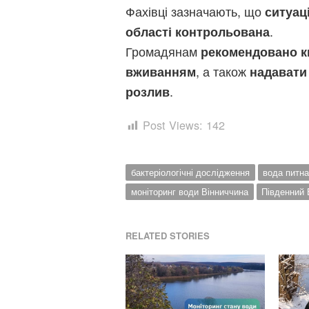
Фахівці зазначають, що
ситуац
.
області контрольована
Громадянам
рекомендовано ки
, а також
вживанням
надавати
.
розлив
Post Views:
142
бактеріологічні дослідження
вода питн
моніторинг води Вінниччина
Південний 
RELATED STORIES