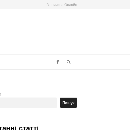
Вінничина Онлайн
Search
к
Пошук
танні статті