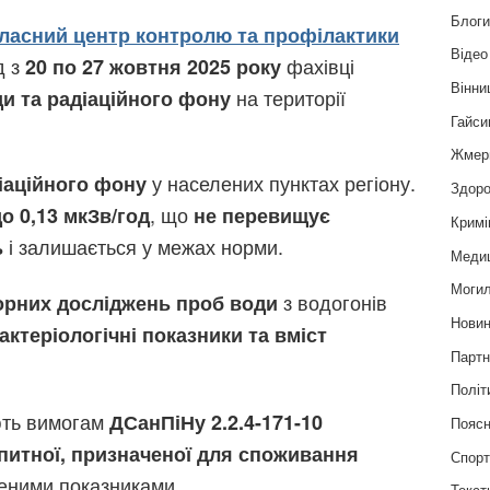
Блог
ласний центр контролю та профілактики
Відео
д з
фахівці
20 по 27 жовтня 2025 року
Вінни
на території
ди та радіаційного фону
Гайси
Жмер
у населених пунктах регіону.
іаційного фону
Здоро
, що
до 0,13 мкЗв/год
не перевищує
Кримі
і залишається у межах норми.
ь
Меди
Могил
з водогонів
орних досліджень проб води
Нови
бактеріологічні показники та вміст
Партн
Політ
ють вимогам
ДСанПіНу 2.2.4-171-10
Пояс
 питної, призначеної для споживання
Спор
еними показниками.
Текст