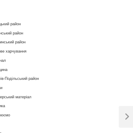
и
цький район
нський район
инський район
ве харчування
нал
цина
ів-Подільський район
ни
ерський матеріал
ика
нюємо
Next
т
Post
и