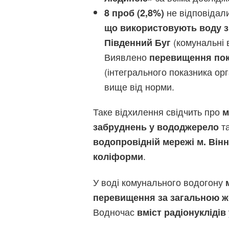
не відповідали
8 проб (2,8%)
що використовують воду з
(комунальні 
Південний Буг
Виявлено
перевищення пок
(інтегрального показника ор
вище від норми.
Таке відхилення свідчить про
м
т
забруднень у вододжерело
водопровідній мережі м. Вінн
.
коліформи
У воді комунального водогону
перевищення за загальною ж
Водночас
вміст радіонуклідів