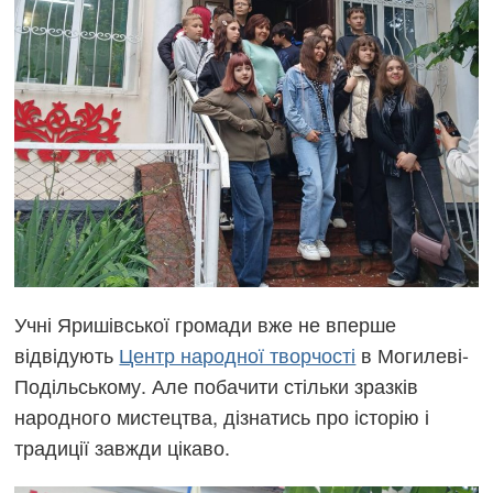
Учні Яришівської громади вже не вперше
відвідують
Центр народної творчості
в Могилеві-
Подільському. Але побачити стільки зразків
народного мистецтва, дізнатись про історію і
традиції завжди цікаво.