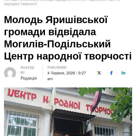
народної творчості
Молодь Яришівської
громади відвідала
Могилів-Подільський
Центр народної творчості
PUBLISHED
Author
POSTED
4 Червня, 2026
9:27
BY
X (Twitter)
Facebook
LinkedI
Редакція
am