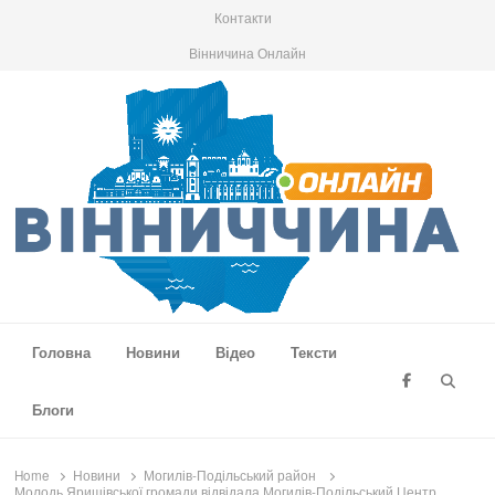
Контакти
Вінничина Онлайн
Вінниччина Онлайн
Новини Вінниччини, громад області, події та аналітика
Головна
Новини
Відео
Тексти
Searc
Блоги
Home
Новини
Могилів-Подільський район
Молодь Яришівської громади відвідала Могилів-Подільський Центр