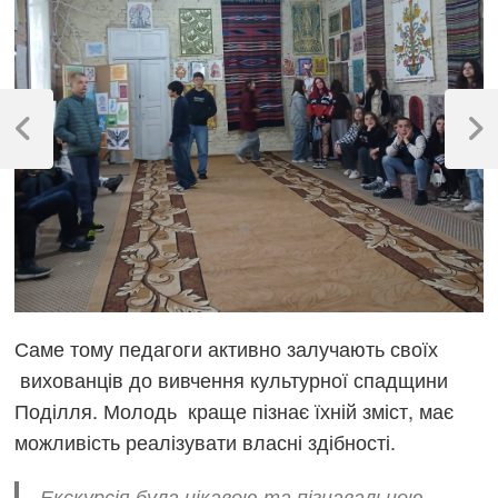
Навігація
записів
Previous
Next
Post
Post
Саме тому педагоги активно залучають своїх
вихованців до вивчення культурної спадщини
Поділля. Молодь краще пізнає їхній зміст, має
можливість реалізувати власні здібності.
Екскурсія була цікавою та пізнавальною.