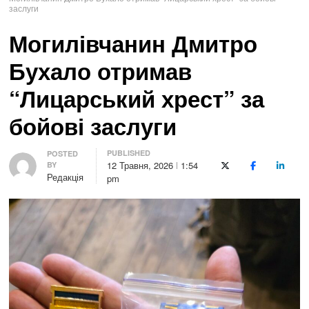
заслуги
Могилівчанин Дмитро
Бухало отримав
“Лицарський хрест” за
бойові заслуги
PUBLISHED
Author
POSTED
12 Травня, 2026
1:54
BY
X (Twitter)
Facebook
LinkedI
Редакція
pm