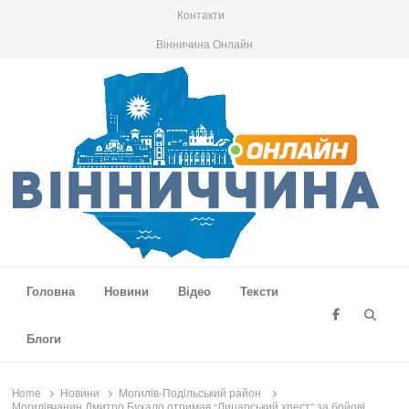
Контакти
Вінничина Онлайн
Вінниччина Онлайн
Новини Вінниччини, громад області, події та аналітика
Головна
Новини
Відео
Тексти
Searc
Блоги
Home
Новини
Могилів-Подільський район
Могилівчанин Дмитро Бухало отримав “Лицарський хрест” за бойові