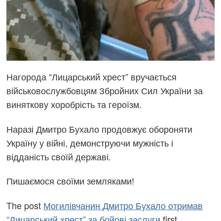
Нагорода “Лицарський хрест” вручається
військовослужбовцям Збройних Сил України за
виняткову хоробрість та героїзм.
Наразі Дмитро Бухало продовжує обороняти
Україну у війні, демонструючи мужність і
відданість своїй державі.
Пишаємося своїми земляками!
The post
Могилівчанин Дмитро Бухало отримав
“Лицарський хрест” за бойові заслуги
first