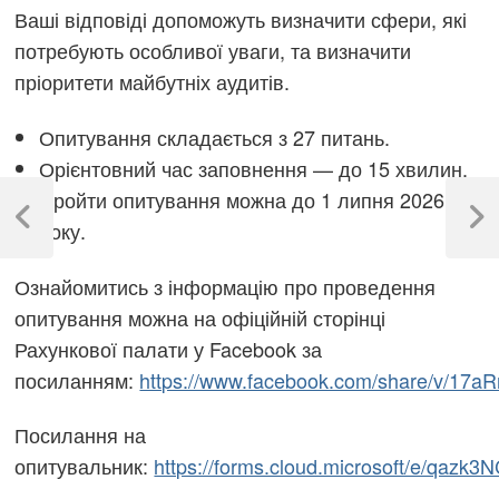
Ваші відповіді допоможуть визначити сфери, які
потребують особливої уваги, та визначити
пріоритети майбутніх аудитів.
Опитування складається з 27 питань.
Орієнтовний час заповнення — до 15 хвилин.
Навігація
Пройти опитування можна до 1 липня 2026
записів
року.
Previous
Next
Post
Post
Ознайомитись з інформацію про проведення
опитування можна на офіційній сторінці
Рахункової палати у Facebook за
посиланням:
https://www.facebook.com/share/v/17aR
Посилання на
опитувальник:
https://forms.cloud.microsoft/e/qazk3