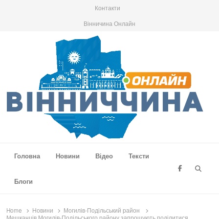
Контакти
Вінничина Онлайн
Вінниччина Онлайн
Новини Вінниччини, громад області, події та аналітика
Головна
Новини
Відео
Тексти
Searc
Блоги
Home
Новини
Могилів-Подільський район
Мешканців Могилів-Подільського району запрошують поділитися