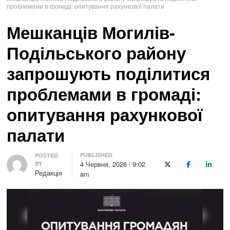
проблемами в громаді: опитування рахункової палати
Мешканців Могилів-
Подільського району
запрошують поділитися
проблемами в громаді:
опитування рахункової
палати
PUBLISHED
Author
POSTED
4 Червня, 2026
9:02
BY
X (Twitter)
Facebook
LinkedI
Редакція
am