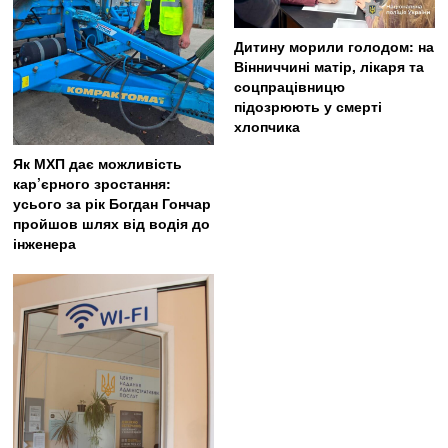
Дитину морили голодом: на
Вінниччині матір, лікаря та
соцпрацівницю
підозрюють у смерті
хлопчика
Як МХП дає можливість
кар’єрного зростання:
усього за рік Богдан Гончар
пройшов шлях від водія до
інженера