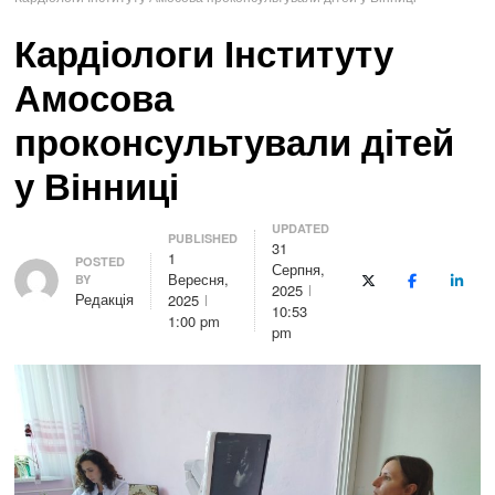
Кардіологи Інституту
Амосова
проконсультували дітей
у Вінниці
UPDATED
PUBLISHED
31
1
Author
POSTED
Серпня,
Вересня,
BY
X (Twitter)
Facebook
Linke
2025
Редакція
2025
10:53
1:00 pm
pm