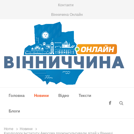
Контакти
Вінничина Онлайн
Вінниччина Онлайн
Новини Вінниччини, громад області, події та аналітика
Головна
Новини
Відео
Тексти
Searc
Блоги
Home
Новини
Кардіологи Інституту Амосова проконсультували дітей у Вінниці