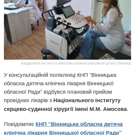
Кардіологи Інституту Амосова проконсультували дітей у Вінниці
У консультаційній поліклініці КНП “Вінницька
обласна дитяча клінічна лікарня Вінницької
обласної Ради” відбувся плановий прийом
провідних лікарів з
Національного інституту
.
серцево-судинної хірургії імені М.М. Амосова
Повідомляє
КНП “Вінницька обласна дитяча
клінічна лікарня Вінницької обласної Ради”