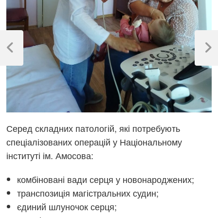
Навігація
записів
Previous
Next
Post
Post
Серед складних патологій, які потребують
спеціалізованих операцій у Національному
інституті ім. Амосова:
комбіновані вади серця у новонароджених;
транспозиція магістральних судин;
єдиний шлуночок серця;