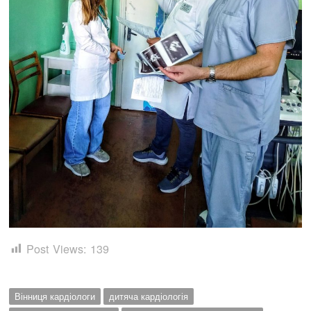
Post Views:
139
Вінниця кардіологи
дитяча кардіологія