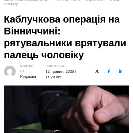
чоловіку
Каблучкова операція на
Вінниччині:
рятувальники врятували
палець чоловіку
PUBLISHED
Author
POSTED
12 Травня, 2025
BY
X (Twitter)
Facebook
LinkedI
Редакція
11:29 am