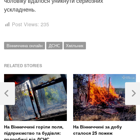
чоловіку вдалося уникнути серйозних
ускладнень.
Post Views:
235
Вінниччина онлайн
ДСНС
Хмільник
RELATED STORIES
Навігація
записів
Previous
Next
Post
Post
На Вінниччині горіли поля,
На Вінниччині за добу
підприємство та будівля:
сталося 25 пожеж
подробиці від ДСНС