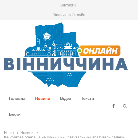
Контакти
Вінничина Онлайн
Вінниччина Онлайн
Новини Вінниччини, громад області, події та аналітика
Головна
Новини
Відео
Тексти
Searc
Блоги
Home
Новини
Каблучкова операція на Вінниччині: рятувальники врятували палець