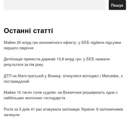
Пошук
Останні статті
Майже 20 млрд грн економічного ефекту: у БЕБ підбили підсумки
першого півріччя
Детінізація принесла державі 13,8 млрд грн: у БЕБ назвали
результати за пів року
ДТП на Магістратській у Вінниці: зіткнулися мотоцикл і Mercedes, є
постраждалий
Майже 10 тисяч голів худоби: на Вінниччині розширюють одне з
найбільших молочних господарств
Росія за 5 днів 41 раз атакувала залізницю України: 6 залізничників
загинули