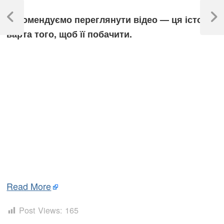
Навігація
записів
Рекомендуємо переглянути відео — ця історія
Previous
Next
Post
Post
варта того, щоб її побачити.
Read More
Post Views:
165