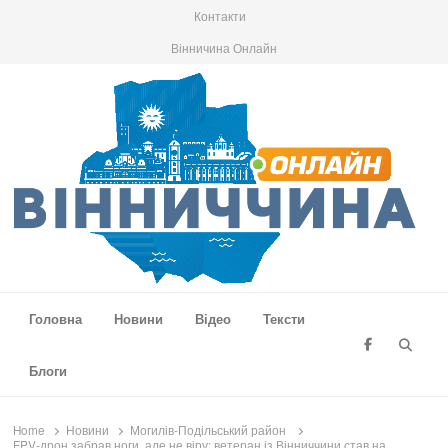
Контакти
Вінничина Онлайн
Вінниччина Онлайн
Новини Вінниччини, громад області, події та аналітика
Головна
Новини
Відео
Тексти
Searc
Блоги
Home
Новини
Могилів-Подільський район
FPV-дрон забрав ноги, але не віру: ветеран із Вінниччини став на