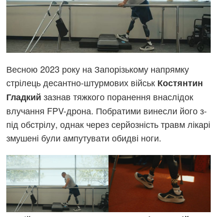
Весною 2023 року на Запорізькому напрямку
стрілець десантно-штурмових військ
Костянтин
зазнав тяжкого поранення внаслідок
Гладкий
влучання FPV-дрона. Побратими винесли його з-
під обстрілу, однак через серйозність травм лікарі
змушені були ампутувати обидві ноги.