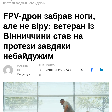
протези завдяки небайдужим
FPV-дрон забрав ноги,
але не віру: ветеран із
Вінниччини став на
протези завдяки
небайдужим
PUBLISHED
Author
POSTED
30 Липня, 2025
5:43
BY
X (Twitter)
Facebook
LinkedI
Редакція
pm