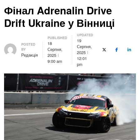
Фінал Adrenalin Drive
Drift Ukraine у Вінниці
UPDATED
PUBLISHED
19
18
Author
POSTED
Серпня,
Серпня,
BY
X (Twitter)
Facebook
Linke
2025
Редакція
2025
12:01
9:00 am
pm