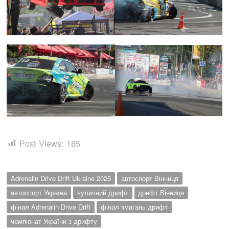
Post Views:
185
Adrenalin Drive Drift Ukraine 2025
автоспорт Вінниця
автоспорт Україна
вуличний дрифт
дрифт Вінниця
фінал Adrenalin Drive Drift
фінал змагань дрифт
чемпіонат України з дрифту