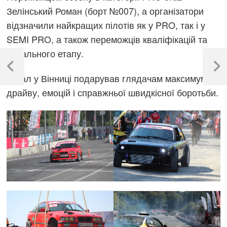
Зелінський Роман (борт №007), а організатори
відзначили найкращих пілотів як у PRO, так і у
SEMI PRO, а також переможців кваліфікацій та
Навігація
фінального етапу.
записів
Previous
Next
Фінал у Вінниці подарував глядачам максимум
Post
Post
драйву, емоцій і справжньої швидкісної боротьби.