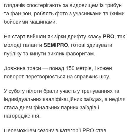
глядачів спостерігають за видовищем із трибун
та фан-зон, роблять фото з учасниками та їхніми
бойовими машинами.
На старт вийшли як зірки дрифту класу
, так і
PRO
молоді таланти
, готові здивувати
SEMIPRO
публіку та кинути виклик фаворитам.
Довжина траси — понад 150 метрів, і кожен
поворот перетворюється на справжнє шоу.
У суботу пілоти брали участь у тренуваннях та
індивідуальних кваліфікаційних заїздах, а неділя
стала днем фінальних парних заїздів і
нагородження.
Переможцем сезону в категорії PRO став