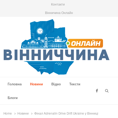
Контакти
Вінничина Онлайн
Вінниччина Онлайн
Новини Вінниччини, громад області, події та аналітика
Головна
Новини
Відео
Тексти
Searc
Блоги
Home
Новини
Фінал Adrenalin Drive Drift Ukraine у Вінниці