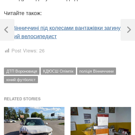
Читайте також:
Навігація
На Вінниччині під колесами вантажівки загинув 9-
записів
Previous
Next
річний велосипедист
Post
Post
Post Views:
26
ДТП Вороновиця
КДЮСШ Олімпік
поліція Вінниччини
юний футболіст
RELATED STORIES