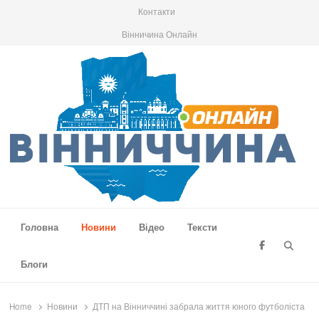
Контакти
Вінничина Онлайн
Вінниччина Онлайн
Новини Вінниччини, громад області, події та аналітика
Головна
Новини
Відео
Тексти
Searc
Блоги
Home
Новини
ДТП на Вінниччині забрала життя юного футболіста