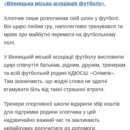
.
«Вінницька міська асоціація футболу»
Хлопчик лише розпочинав свій шлях у футболі.
Він щиро любив гру, наполегливо тренувався та
мріяв про майбутні перемоги на футбольному
полі.
У Вінницькій міській асоціації футболу висловили
щирі співчуття батькам, рідним, друзям, тренерам
та всій футбольній родині КДЮСШ «Олімпік».
Там зазначають, що жодні слова не здатні
вгамувати біль від такої страшної втрати.
Тренери спортивної школи відкрили збір коштів
для підтримки родини хлопчика у цей
надзвичайно важкий час та закликають
небайдужих долучитися до допомоги.