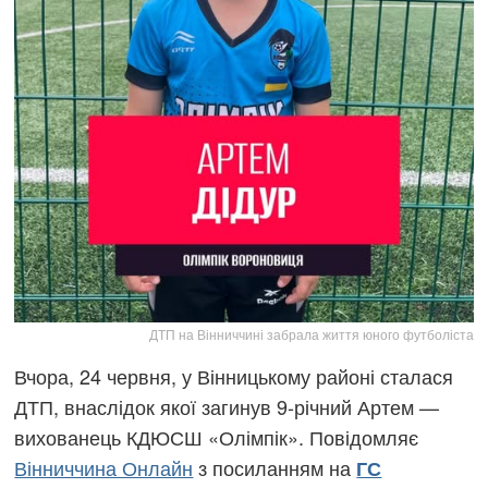
ДТП на Вінниччині забрала життя юного футболіста
Вчора, 24 червня, у Вінницькому районі сталася
ДТП, внаслідок якої загинув 9-річний Артем —
вихованець КДЮСШ «Олімпік». Повідомляє
Вінниччина Онлайн
з посиланням на
ГС