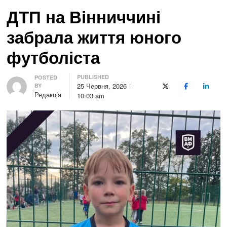
ДТП на Вінниччині
забрала життя юного
футболіста
PUBLISHED
Author
POSTED
25 Червня, 2026
BY
X (Twitter)
Facebook
LinkedI
Редакція
10:03 am