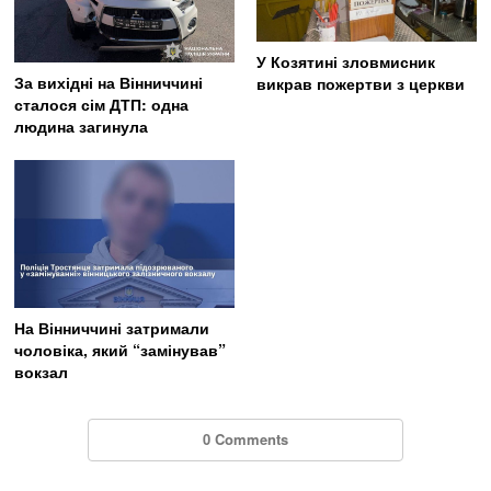
У Козятині зловмисник
За вихідні на Вінниччині
викрав пожертви з церкви
сталося сім ДТП: одна
людина загинула
На Вінниччині затримали
чоловіка, який “замінував”
вокзал
0 Comments