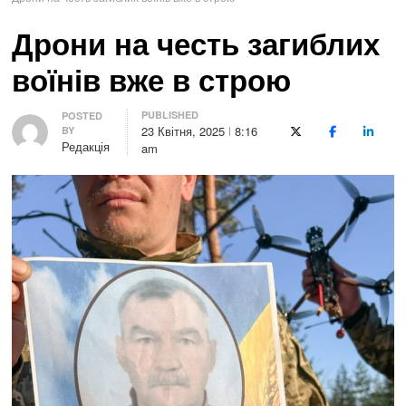
Дрони на честь загиблих
воїнів вже в строю
PUBLISHED
Author
POSTED
23 Квітня, 2025
8:16
BY
X (Twitter)
Facebook
LinkedI
Редакція
am