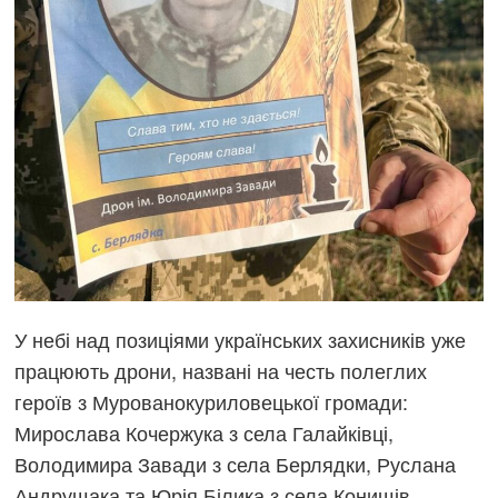
У небі над позиціями українських захисників уже
працюють дрони, названі на честь полеглих
героїв з Мурованокуриловецької громади:
Мирослава Кочержука з села Галайківці,
Володимира Завади з села Берлядки, Руслана
Андрущака та Юрія Білика з села Конищів.