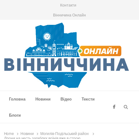
Контакти
Вінничина Онлайн
Вінниччина Онлайн
Новини Вінниччини, громад області, події та аналітика
Головна
Новини
Відео
Тексти
Searc
Блоги
Home
Новини
Могилів-Подільський район
Дрони на честь загиблих воїнів вже в строю