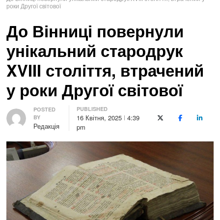
роки Другої світової
До Вінниці повернули
унікальний стародрук
XVIII століття, втрачений
у роки Другої світової
PUBLISHED
Author
POSTED
16 Квітня, 2025
4:39
BY
X (Twitter)
Facebook
LinkedI
Редакція
pm