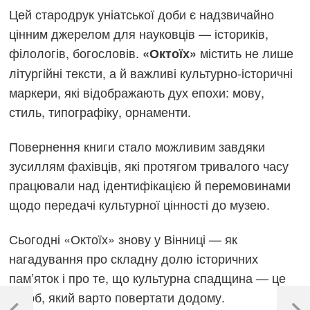
Цей стародрук уніатської доби є надзвичайно
цінним джерелом для науковців — істориків,
філологів, богословів.
містить не лише
«Октоїх»
літургійні тексти, а й важливі культурно-історичні
маркери, які відображають дух епохи: мову,
стиль, типографіку, орнаменти.
Повернення книги стало можливим завдяки
зусиллям фахівців, які протягом тривалого часу
працювали над ідентифікацією й перемовинами
щодо передачі культурної цінності до музею.
Сьогодні «Октоїх» знову у Вінниці — як
нагадування про складну долю історичних
пам’яток і про те, що культурна спадщина — це
Навігація
скарб, який варто повертати додому.