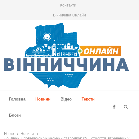
Контакти
Вінничина Онлайн
Вінниччина Онлайн
Новини Вінниччини, громад області, події та аналітика
Головна
Новини
Відео
Тексти
Searc
Блоги
Home
Новини
До Вінниці повернули унікальний стародрук XVIII століття, втрачений у