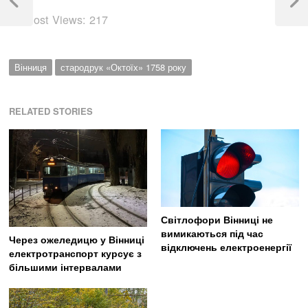
записів
Previous
Next
Post Views:
217
Post
Post
Вінниця
стародрук «Октоїх» 1758 року
RELATED STORIES
Світлофори Вінниці не
вимикаються під час
Через ожеледицю у Вінниці
відключень електроенергії
електротранспорт курсує з
більшими інтервалами