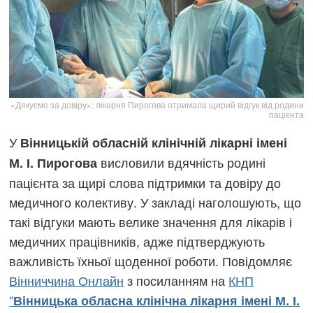
«Дякуємо за довіру»: лікарня Пирогова отримала щирий відгук від родини
пацієнта
У
Вінницькій обласній клінічній лікарні імені
висловили вдячність родині
М. І. Пирогова
пацієнта за щирі слова підтримки та довіру до
медичного колективу. У закладі наголошують, що
такі відгуки мають велике значення для лікарів і
медичних працівників, адже підтверджують
важливість їхньої щоденної роботи. Повідомляє
Вінниччина Онлайн
з посиланням на
КНП
“
Вінницька обласна клінічна лікарня імені М. І.