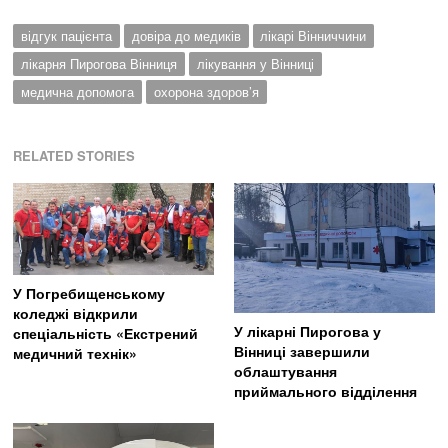
відгук пацієнта
довіра до медиків
лікарі Вінниччини
лікарня Пирогова Вінниця
лікування у Вінниці
медична допомога
охорона здоров’я
RELATED STORIES
У Погребищенському
коледжі відкрили
У лікарні Пирогова у
спеціальність «Екстрений
Вінниці завершили
медичний технік»
облаштування
приймального відділення