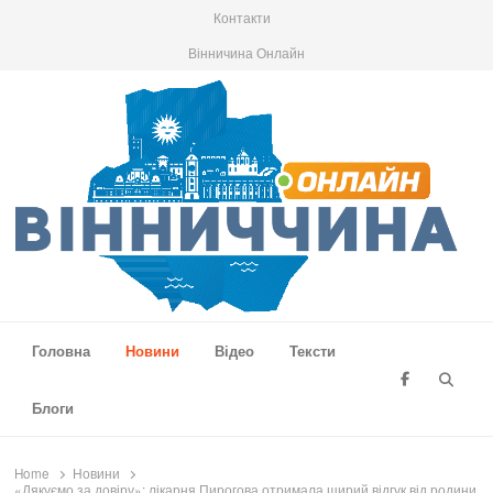
Контакти
Вінничина Онлайн
Вінниччина Онлайн
Новини Вінниччини, громад області, події та аналітика
Головна
Новини
Відео
Тексти
Searc
Блоги
Home
Новини
«Дякуємо за довіру»: лікарня Пирогова отримала щирий відгук від родини