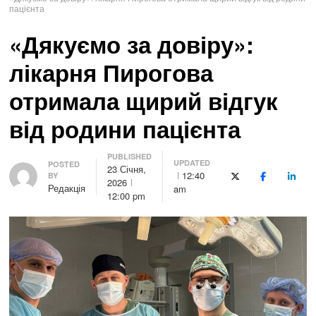
пацієнта
«Дякуємо за довіру»:
лікарня Пирогова
отримала щирий відгук
від родини пацієнта
PUBLISHED
UPDATED
Author
POSTED
23 Січня,
12:40
BY
X (Twitter)
Facebook
Linke
2026
Редакція
am
12:00 pm