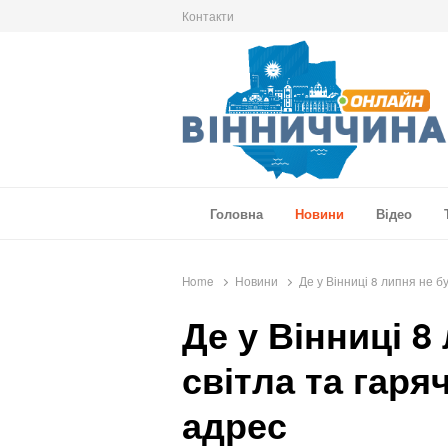
Контакти
Вінниччина Онлайн
Новини Вінниччини, громад області, події т
Головна
Новини
Відео
Home
Новини
Де у Вінниці 8 липня не бу
Де у Вінниці 8
світла та гаря
адрес