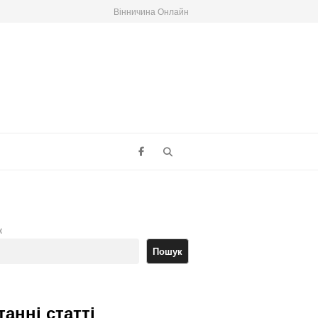
Вінничина Онлайн
Search
к
Пошук
танні статті