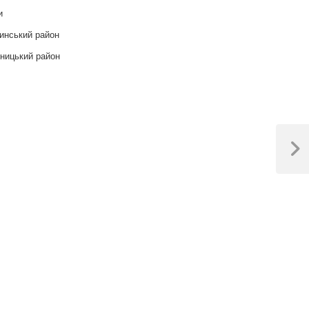
и
инський район
ницький район
Next
Post