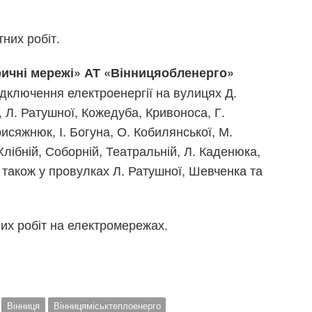
них робіт.
ричні мережі» АТ «Вінницяобленерго»
дключення електроенергії на вулицях Д.
Л. Ратушної, Кожедуба, Кривоноса, Г.
исяжнюк, І. Богуна, О. Кобилянської, М.
Хлібній, Соборній, Театральній, Л. Каденюка,
а також у провулках Л. Ратушної, Шевченка та
х робіт на електромережах.
Вінниця
Вінницяміськтеплоенерго