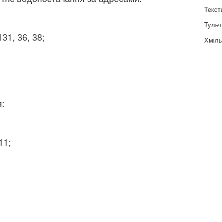
Текст
Тульч
31, 36, 38;
Хміль
:
11;