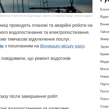
Блог
 Вінниці 8 липня не буде води, світла та гарячої води: список адрес
Відео
Вінни
иці проводять планові та аварійні роботи на
чого водопостачання та електропостачання.
Гайси
иві тимчасові відключення послуг.
Жмер
з посиланням на
Вінницьку міську раду
.
йн
Здоро
Кримі
повідомили, що ремонт водогонів
Меди
Могил
Нови
Партн
Політ
азу після завершення робіт.
Пояс
Спор
тнє водопостачання за адресами: