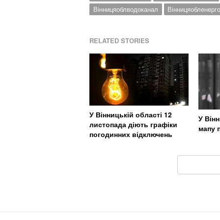
Вінницяоблводоканал
Вінницяобленерг
RELATED STORIES
У Вінницькій області 12
У Він
листопада діють графіки
мапу 
погодинних відключень