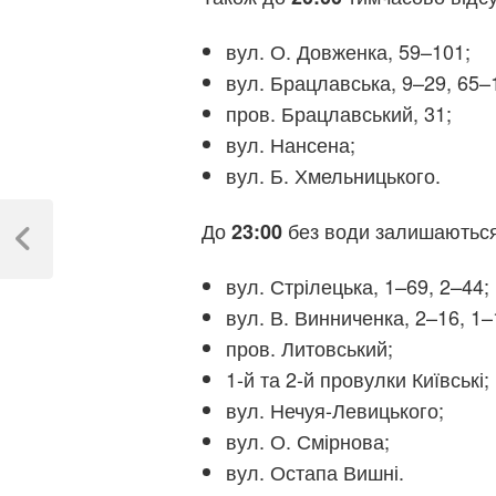
вул. О. Довженка, 59–101;
вул. Брацлавська, 9–29, 65–1
пров. Брацлавський, 31;
вул. Нансена;
вул. Б. Хмельницького.
Навігація
До
без води залишаються
23:00
записів
Previous
Post
вул. Стрілецька, 1–69, 2–44;
вул. В. Винниченка, 2–16, 1–
пров. Литовський;
1-й та 2-й провулки Київські;
вул. Нечуя-Левицького;
вул. О. Смірнова;
вул. Остапа Вишні.