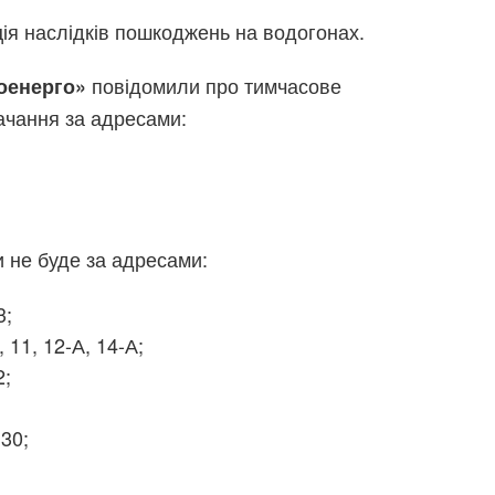
ія наслідків пошкоджень на водогонах.
повідомили про тимчасове
оенерго»
ачання за адресами:
 не буде за адресами:
3;
 11, 12-А, 14-А;
2;
30;