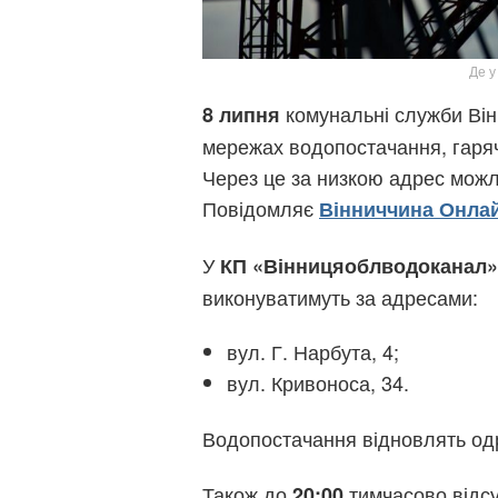
Де у
комунальні служби Вінн
8 липня
мережах водопостачання, гаря
Через це за низкою адрес можл
Повідомляє
Вінниччина Онла
У
КП «Вінницяоблводоканал»
виконуватимуть за адресами:
вул. Г. Нарбута, 4;
вул. Кривоноса, 34.
Водопостачання відновлять одр
Також до
тимчасово відсу
20:00