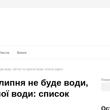
а аналітика
Тексти
Блоги
де води, світла та гарячої води: список адрес
 липня не буде води,
Пошу
чої води: список
Ос