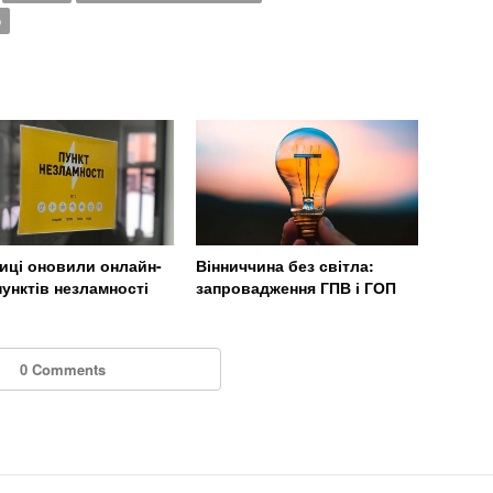
о
ниці оновили онлайн-
Вінниччина без світла:
пунктів незламності
запровадження ГПВ і ГОП
0 Comments