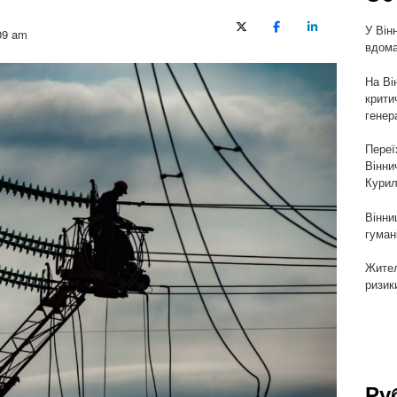
У Він
X (Twitter)
Facebook
LinkedIn
09 am
вдома
На Ві
крити
генер
Переї
Вінни
Курил
Вінни
гуман
Жител
ризик
Ру