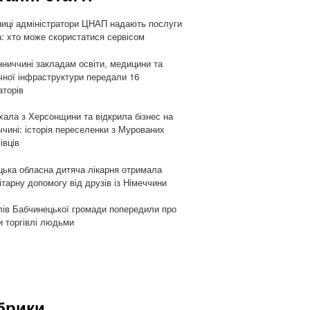
ниці адміністратори ЦНАП надають послуги
: хто може скористатися сервісом
нниччині закладам освіти, медицини та
чної інфраструктури передали 16
аторів
хала з Херсонщини та відкрила бізнес на
ччині: історія переселенки з Мурованих
івців
цька обласна дитяча лікарня отримала
ітарну допомогу від друзів із Німеччини
ів Бабчинецької громади попередили про
и торгівлі людьми
брики