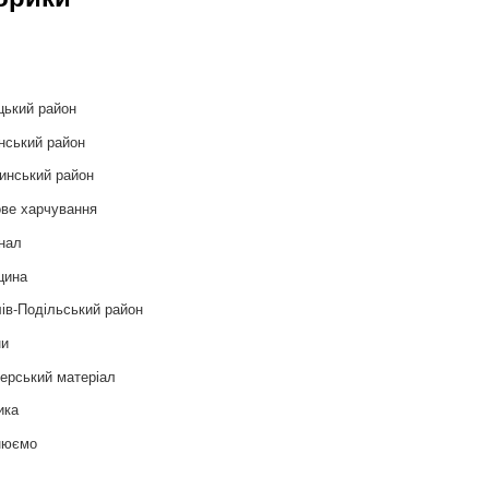
и
цький район
нський район
инський район
ве харчування
нал
цина
ів-Подільський район
ни
ерський матеріал
ика
нюємо
т