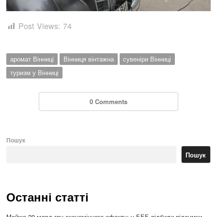
Post Views:
74
аромат Вінниці
Вінниця вінтажна
сувеніри Вінниці
туризм у Вінниці
0 Comments
Пошук
Пошук
Останні статті
Майже 20 млрд грн економічного ефекту: у БЕБ підбили підсумки