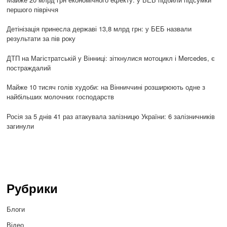
першого півріччя
Детінізація принесла державі 13,8 млрд грн: у БЕБ назвали
результати за пів року
ДТП на Магістратській у Вінниці: зіткнулися мотоцикл і Mercedes, є
постраждалий
Майже 10 тисяч голів худоби: на Вінниччині розширюють одне з
найбільших молочних господарств
Росія за 5 днів 41 раз атакувала залізницю України: 6 залізничників
загинули
Рубрики
Блоги
Відео