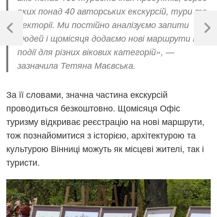
яких понад 40 авторських екскурсій, тури та
Навігація
лекторії. Ми постійно аналізуємо запити
записів
Previous
Next
людей і щомісяця додаємо нові маршрути та
Post
Post
події для різних вікових категорій», —
зазначила Тетяна Маєвська.
За її словами, значна частина екскурсій
проводиться безкоштовно. Щомісяця Офіс
туризму відкриває реєстрацію на нові маршрути,
тож познайомитися з історією, архітектурою та
культурою Вінниці можуть як місцеві жителі, так і
туристи.