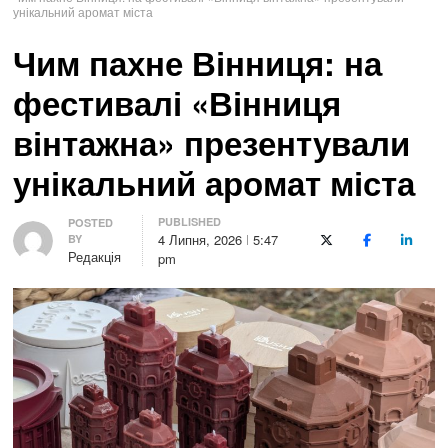
унікальний аромат міста
Чим пахне Вінниця: на
фестивалі «Вінниця
вінтажна» презентували
унікальний аромат міста
PUBLISHED
Author
POSTED
4 Липня, 2026
5:47
BY
X (Twitter)
Facebook
LinkedI
Редакція
pm