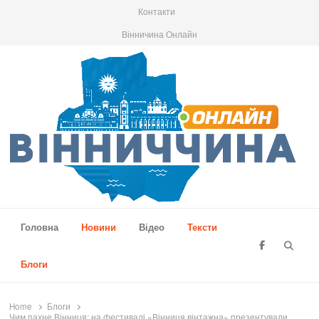
Контакти
Вінничина Онлайн
Вінниччина Онлайн
Новини Вінниччини, громад області, події та аналітика
Головна
Новини
Відео
Тексти
Searc
Блоги
Home
Блоги
Чим пахне Вінниця: на фестивалі «Вінниця вінтажна» презентували