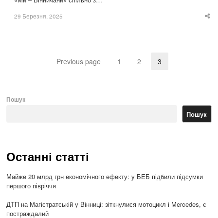
29 Березня, 2025
Sha
thi
po
Previous page
1
2
3
Page
Page
Page
Пошук
Пошук
Останні статті
Майже 20 млрд грн економічного ефекту: у БЕБ підбили підсумки
першого півріччя
ДТП на Магістратській у Вінниці: зіткнулися мотоцикл і Mercedes, є
постраждалий