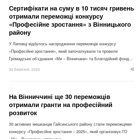
Сертифікати на суму в 10 тисяч гривень
отримали переможці конкурсу
«Професійне зростання» з Вінницького
району
У Липовці відбулось нагородження переможців конкурсу
«Професійне зростання», який започаткували та провели
Громадське об’єднання «Ми – Вінничани» та Благодійний фонд…
30 Березня, 2025
Sha
thi
po
На Вінниччині ще 30 переможців
отримали гранти на професійний
розвиток
30 активних мешканців Гайсинського району стали переможцями
конкурсу «Професійне зростання – 2025», який організовує ГО
«Ми – Вінничани» спільно з…