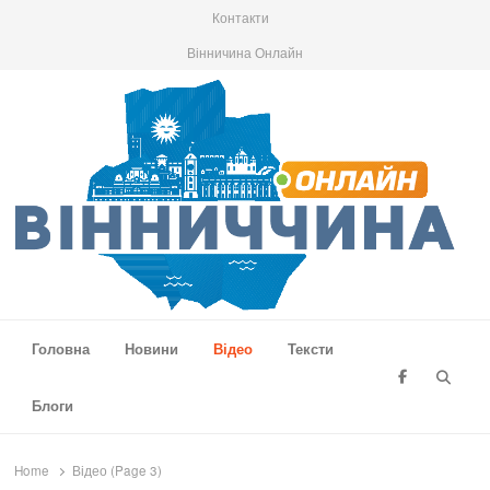
Контакти
Вінничина Онлайн
Вінниччина Онлайн
Новини Вінниччини, громад області, події та аналітика
Головна
Новини
Відео
Тексти
Searc
Блоги
Home
Відео (Page 3)