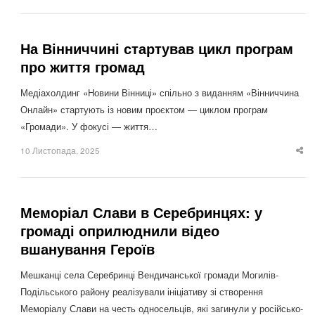
po
На Вінниччині стартував цикл програм
про життя громад
Медіахолдинг «Новини Вінниці» спільно з виданням «Вінниччина
Онлайн» стартують із новим проєктом — циклом програм
«Громади». У фокусі — життя…
10 Листопада, 2025
Sha
thi
po
Меморіал Слави в Серебринцях: у
громаді оприлюднили відео
вшанування Героїв
Мешканці села Серебринці Вендичанської громади Могилів-
Подільського району реалізували ініціативу зі створення
Меморіалу Слави на честь односельців, які загинули у російсько-