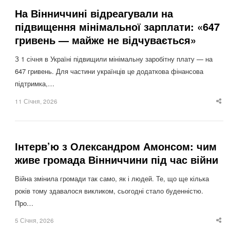
На Вінниччині відреагували на
підвищення мінімальної зарплати: «647
гривень — майже не відчувається»
З 1 січня в Україні підвищили мінімальну заробітну плату — на
647 гривень. Для частини українців це додаткова фінансова
підтримка,…
11 Січня, 2026
Sha
thi
po
Інтерв’ю з Олександром Амонсом: чим
живе громада Вінниччини під час війни
Війна змінила громади так само, як і людей. Те, що ще кілька
років тому здавалося викликом, сьогодні стало буденністю.
Про…
5 Січня, 2026
Sha
thi