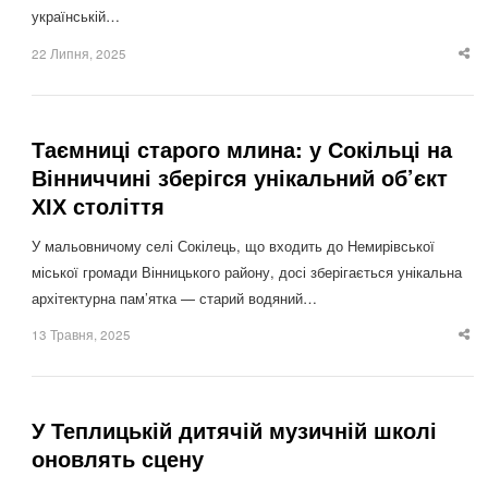
українській…
22 Липня, 2025
Sha
thi
po
Таємниці старого млина: у Сокільці на
Вінниччині зберігся унікальний об’єкт
ХІХ століття
У мальовничому селі Сокілець, що входить до Немирівської
міської громади Вінницького району, досі зберігається унікальна
архітектурна пам’ятка — старий водяний…
13 Травня, 2025
Sha
thi
po
У Теплицькій дитячій музичній школі
оновлять сцену