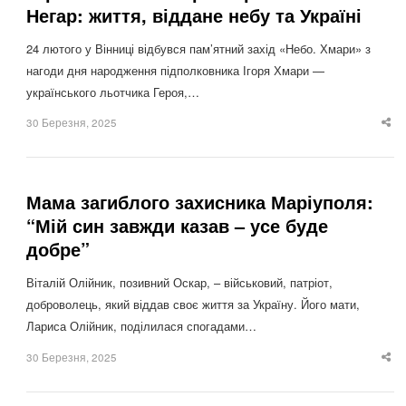
Негар: життя, віддане небу та Україні
24 лютого у Вінниці відбувся пам’ятний захід «Небо. Хмари» з
нагоди дня народження підполковника Ігоря Хмари —
українського льотчика Героя,…
30 Березня, 2025
Sha
thi
po
Мама загиблого захисника Маріуполя:
“Мій син завжди казав – усе буде
добре”
Віталій Олійник, позивний Оскар, – військовий, патріот,
доброволець, який віддав своє життя за Україну. Його мати,
Лариса Олійник, поділилася спогадами…
30 Березня, 2025
Sha
thi
po