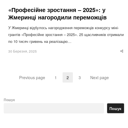
«Професійне зростання – 2025»: у
Жмеринці нагородили переможців
У Жмеринці відбулось нагородження переможців конкурсу міні-
грантів «Професійне зростання – 2025». 25 щасливчиків отримали
по 10 тисяч гривень на реалізацію…
30 Березня, 2025
Sha
thi
po
Previous page
1
2
3
Next page
Page
Page
Page
Пошук
Пошук