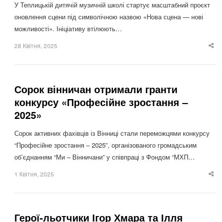
У Теплицькій дитячій музичній школі стартує масштабний проєкт
оновлення сцени під символічною назвою «Нова сцена — нові
можливості». Ініціативу втілюють…
28 Квітня, 2025
Sha
thi
po
Сорок вінничан отримали гранти
конкурсу «Професійне зростання –
2025»
Сорок активних фахівців із Вінниці стали переможцями конкурсу
“Професійне зростання – 2025”, організованого громадським
об’єднанням “Ми – Вінничани” у співпраці з Фондом “МХП…
1 Квітня, 2025
Sha
thi
po
Герої-льотчики Ігор Хмара та Ілля