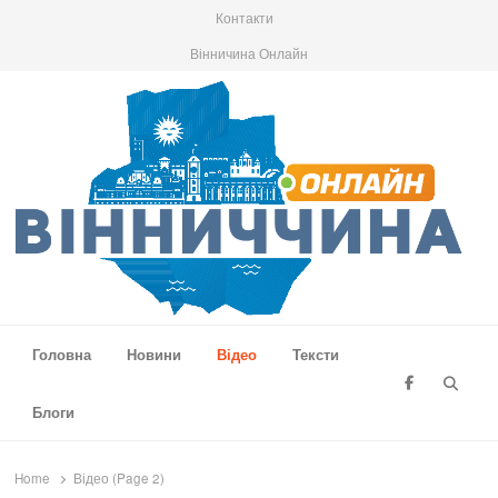
Контакти
Вінничина Онлайн
Вінниччина Онлайн
Новини Вінниччини, громад області, події та аналітика
Головна
Новини
Відео
Тексти
Searc
Блоги
Home
Відео (Page 2)