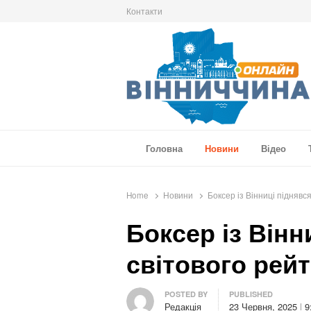
Контакти
Вінниччина Онлайн
Новини Вінниччини, громад області, події т
Головна
Новини
Відео
Home
Новини
Боксер із Вінниці піднявся
Боксер із Вінн
світового рей
Author
POSTED BY
PUBLISHED
Редакція
23 Червня, 2025
9