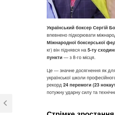
Український боксер Сергій Б
впевнено підкорювати міжнаро
Міжнародної боксерської феде
кг) він піднявся на
5-ту сходин
— з 8-го місця.
пункти
Це — значне досягнення як для 
української школи професійного
рекорд
24 перемоги (23 нокау
потужну ударну силу та технічн
Навігація
записів
Previous
Post
Стрімке зростання