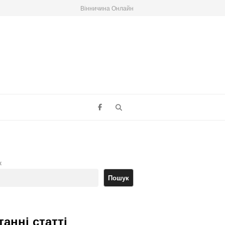
Вінничина Онлайн
Search
к
Пошук
танні статті