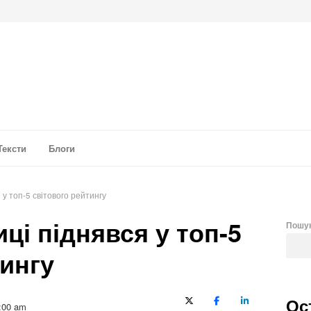
а аналітика
Тексти
Блоги
 у топ-5 світового рейтингу
иці піднявся у топ-5
Пошу
тингу
Ос
X (Twitter)
Facebook
LinkedIn
:00 am