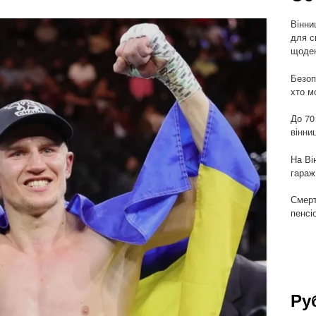
Вінни
для с
щоден
Безоп
хто м
До 70
вінни
На Ві
гараж
Смерт
пенсі
Ру