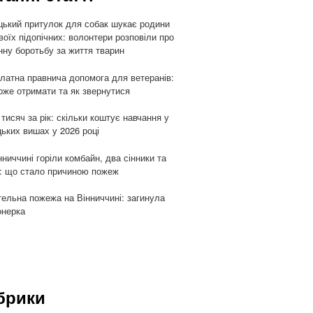
цький притулок для собак шукає родини
воїх підопічних: волонтери розповіли про
ну боротьбу за життя тварин
латна правнича допомога для ветеранів:
оже отримати та як звернутися
 тисяч за рік: скільки коштує навчання у
цьких вишах у 2026 році
нниччині горіли комбайн, два сінники та
: що стало причиною пожеж
ельна пожежа на Вінниччині: загинула
онерка
брики