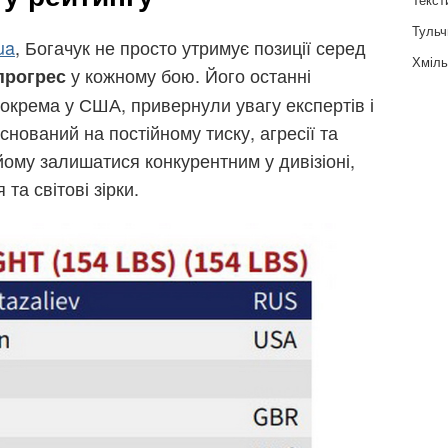
Тульч
ua
, Богачук не просто утримує позиції серед
Хміль
у кожному бою. Його останні
прогрес
зокрема у США, привернули увагу експертів і
аснований на постійному тиску, агресії та
йому залишатися конкурентним у дивізіоні,
та світові зірки.