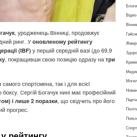
Блог
Відео
Вінни
, уродженець Вінниці, продовжує
огачук
Гайси
дний ринг. У
оновленому рейтингу
Жмер
у першій середній вазі (до 69,9
рації (IBF)
Здоро
, покращивши свою позицію одразу на
ку
три
Кримі
Меди
Могил
самого спортсмена, так і для всієї
Нови
 боксу. Сергій Богачук нині має професійний
, що свідчить про його
Партн
том) і лише 2 поразки
ий прогрес.
Політ
Пояс
Спор
 у рейтингу
Текст