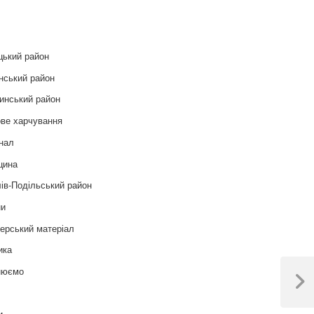
и
цький район
нський район
инський район
ве харчування
нал
цина
ів-Подільський район
ни
ерський матеріал
ика
нюємо
Next
т
Post
и