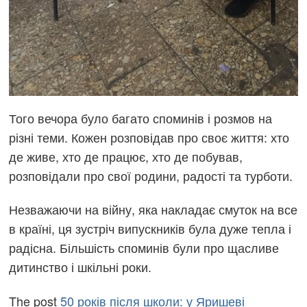
Того вечора було багато споминів і розмов на
різні теми. Кожен розповідав про своє життя: хто
де живе, хто де працює, хто де побував,
розповідали про свої родини, радості та турботи.
Незважаючи на війну, яка накладає смуток на все
в країні, ця зустріч випускників була дуже тепла і
радісна. Більшість споминів були про щасливе
дитинство і шкільні роки.
The post
50 років після школи: у Яришеві