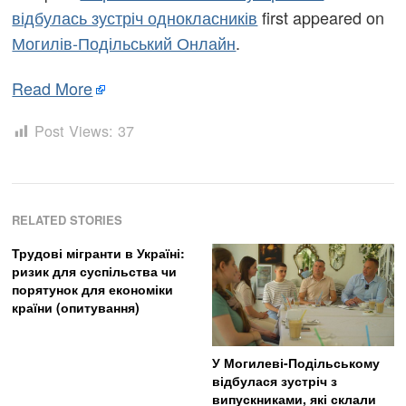
відбулась зустріч однокласників
first appeared on
Могилів-Подільський Онлайн
.
Read More
Post Views:
37
RELATED STORIES
Трудові мігранти в Україні:
ризик для суспільства чи
порятунок для економіки
країни (опитування)
У Могилеві-Подільському
відбулася зустріч з
випускниками, які склали