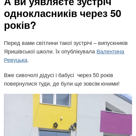
А ви уявляєте зустріч
однокласників через 50
років?
Перед вами світлини такої зустрічі – випускників
Яришівської школи. Їх опублікувала
Валентина
Ревуцька
.
Вже сивочолі дідусі і бабусі через 50 років
повернулися туди, де були ще зовсім юними!