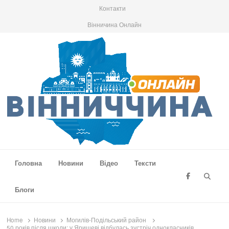
Контакти
Вінничина Онлайн
Вінниччина Онлайн
Новини Вінниччини, громад області, події та аналітика
Головна
Новини
Відео
Тексти
Searc
Блоги
Home
Новини
Могилів-Подільський район
50 років після школи: у Яришеві відбулась зустріч однокласників