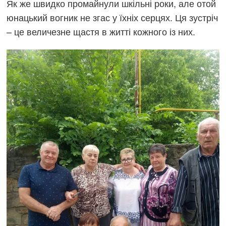
Як же швидко промайнули шкільні роки, але отой
юнацький вогник не згас у їхніх серцях. Ця зустріч
– це величезне щастя в житті кожного із них.