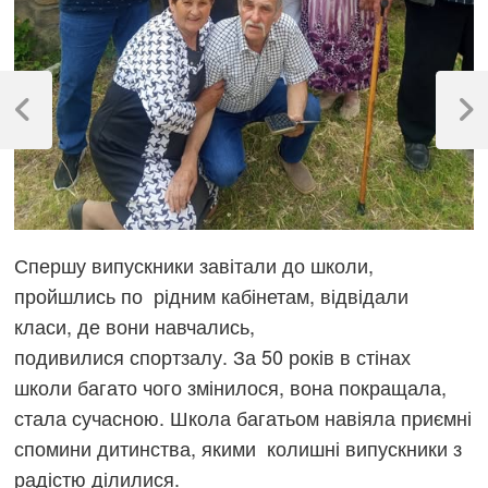
Навігація
записів
Previous
Next
Post
Post
Спершу випускники завітали до школи,
пройшлись по рідним кабінетам, відвідали
класи, де вони навчались,
подивилися спортзалу. За 50 років в стінах
школи багато чого змінилося, вона покращала,
стала сучасною. Школа багатьом навіяла приємні
спомини дитинства, якими колишні випускники з
радістю ділилися.