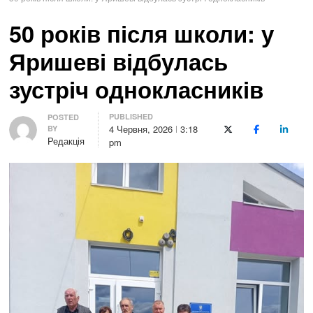
50 років після школи: у
Яришеві відбулась
зустріч однокласників
PUBLISHED
Author
POSTED
4 Червня, 2026
3:18
BY
X (Twitter)
Facebook
LinkedI
Редакція
pm