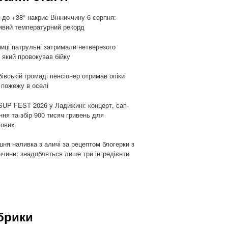
 до +38° накриє Вінниччину 6 серпня:
вий температурний рекорд
ниці патрульні затримали нетверезого
, який провокував бійку
бівській громаді пенсіонер отримав опіки
 пожежу в оселі
UP FEST 2026 у Ладижині: концерт, сап-
ння та збір 900 тисяч гривень для
кових
ня наливка з аличі за рецептом блогерки з
ччини: знадобляться лише три інгредієнти
брики