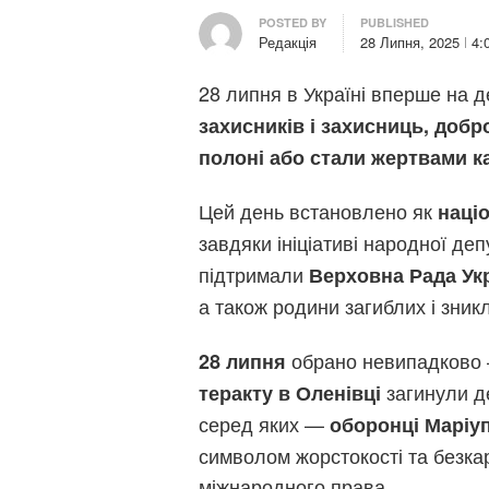
Author
POSTED BY
PUBLISHED
Редакція
28 Липня, 2025
4:
28 липня в Україні вперше на 
захисників і захисниць, добро
полоні або стали жертвами ка
Цей день встановлено як
наці
завдяки ініціативі народної де
підтримали
Верховна Рада Ук
а також родини загиблих і зникл
обрано невипадково —
28 липня
загинули д
теракту в Оленівці
серед яких —
оборонці Маріуп
символом жорстокості та безка
міжнародного права.