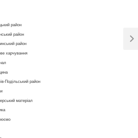
и
цький район
нський район
Next
инський район
Post
ве харчування
нал
цина
ів-Подільський район
ни
ерський матеріал
ика
нюємо
т
и