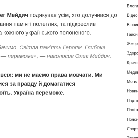
Блог
подякував усім, хто долучився до
лег Мейдич
Відео
ння пам’яті полеглих, та підкреслив
Вінни
за кожного українського полоненого.
Гайси
Жмер
ачимо. Світла пам’ять Героям. Глибока
Здоро
а — переможе», — наголосив Олег Мейдич.
Кримі
Меди
всіх: ми не маємо права мовчати. Ми
Могил
ися за правду й домагатися
Нови
оїть. Україна переможе.
Партн
Політ
Пояс
Спор
Текст