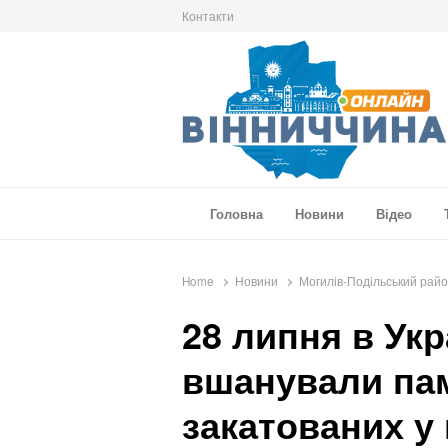
Контакти
Вінниччина Онлайн
Новини Вінниччини, громад області, події т
Головна
Новини
Відео
Home
Новини
Могилів-Подільський рай
28 липня в Укр
вшанували пам
закатованих у 