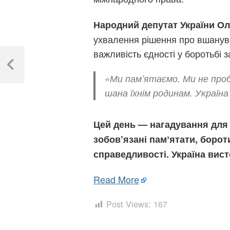
Народний депутат України О
ухвалення рішення про вшанува
Навігація
важливість єдності у боротьбі 
записів
Previous
«Ми пам’ятаємо. Ми не проб
Post
шана їхнім родинам. Україн
Цей день — нагадування для 
зобов’язані памʼятати, борот
справедливості. Україна вист
Read More
Post Views:
167