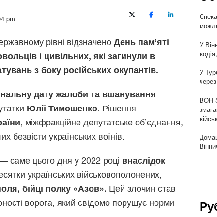
Спека
X (Twitter)
Facebook
LinkedIn
04 pm
можли
державному рівні відзначено
День памʼяті
У Він
водія
вольців і цивільних, які загинули в
тувань з боку російських окупантів.
У Тур
через
ональну дату жалоби та вшанування
BOH S
путатки
. Рішення
Юлії Тимошенко
змага
війсь
, міжфракційне депутатське об’єднання,
раїни
их безвісти українських воїнів.
Домаш
Вінни
 саме цього дня у 2022 році
внаслідок
есятки українських військовополонених,
Цей злочин став
оля, бійці полку «Азов».
рності ворога, який свідомо порушує норми
Ру