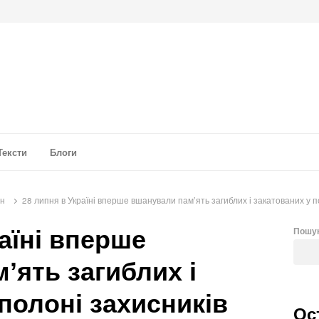
а аналітика
Тексти
Блоги
он
28 липня в Україні вперше вшанували памʼять загиблих і закатованих у п
аїні вперше
Пошу
ʼять загиблих і
полоні захисників
Ос