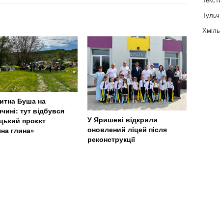
Тульч
Хміль
итна Буша на
чині: тут відбувся
У Яришеві відкрили
цький проєкт
оновлений ліцей після
чна глина»
реконструкції