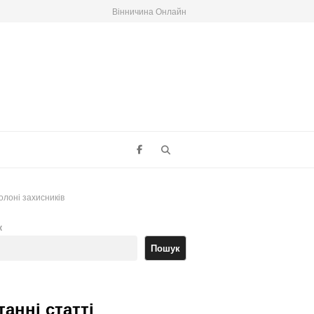
Вінничина Онлайн
Search
олоні захисників
к
Пошук
танні статті