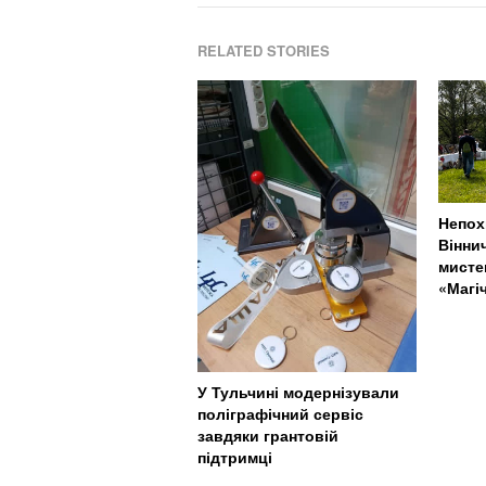
RELATED STORIES
Непох
Віннич
мисте
«Магі
У Тульчині модернізували
поліграфічний сервіс
завдяки грантовій
підтримці