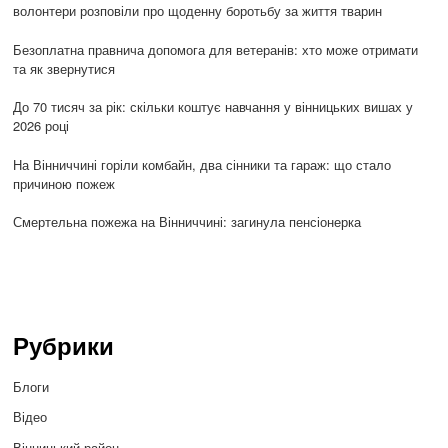
волонтери розповіли про щоденну боротьбу за життя тварин
Безоплатна правнича допомога для ветеранів: хто може отримати
та як звернутися
До 70 тисяч за рік: скільки коштує навчання у вінницьких вишах у
2026 році
На Вінниччині горіли комбайн, два сінники та гараж: що стало
причиною пожеж
Смертельна пожежа на Вінниччині: загинула пенсіонерка
Рубрики
Блоги
Відео
Вінницький район