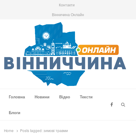
Контакти
Вінничина Онлайн
Вінниччина Онлайн
Новини Вінниччини, громад області, події та аналітика
Головна
Новини
Відео
Тексти
Searc
Блоги
Home
Posts tagged:
зимові травми