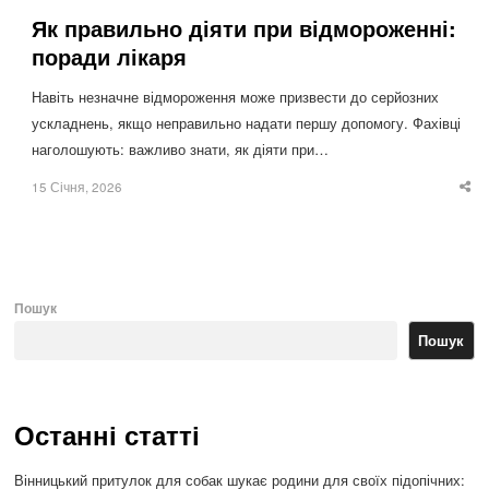
Як правильно діяти при відмороженні:
поради лікаря
Навіть незначне відмороження може призвести до серйозних
ускладнень, якщо неправильно надати першу допомогу. Фахівці
наголошують: важливо знати, як діяти при…
15 Січня, 2026
Sha
thi
po
Пошук
Пошук
Останні статті
Вінницький притулок для собак шукає родини для своїх підопічних: