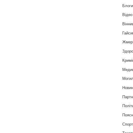
Блог
Відео
Вінни
Гайси
Жмер
Здоро
Кримі
Меди
Могил
Нови
Партн
Політ
Пояс
Спор
Текст