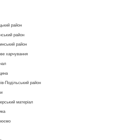
и
цький район
нський район
инський район
ве харчування
нал
цина
ів-Подільський район
ни
ерський матеріал
ика
нюємо
т
и