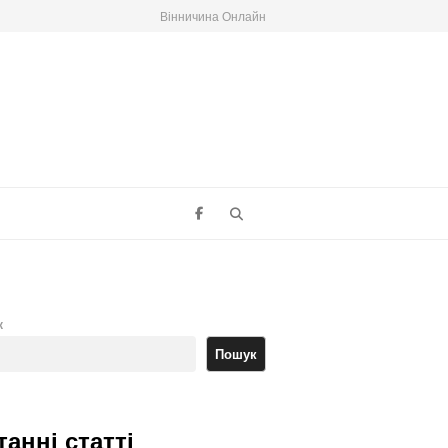
Вінничина Онлайн
Search
к
Пошук
танні статті