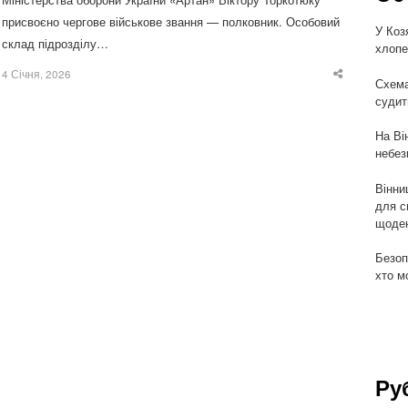
присвоєно чергове військове звання — полковник. Особовий
У Коз
склад підрозділу…
хлопе
4 Січня, 2026
Share
Схема
this
судит
post
На Ві
небез
Вінни
для с
щоден
Безоп
хто м
Ру