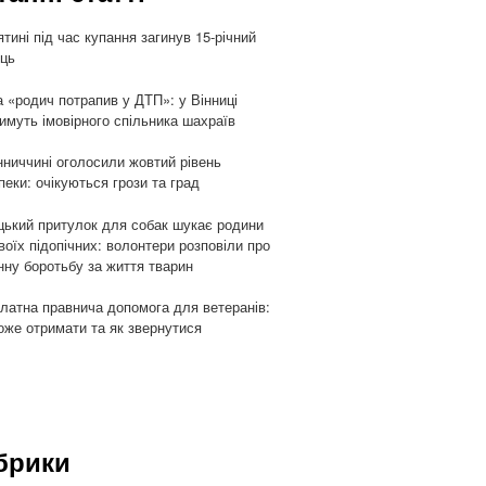
ятині під час купання загинув 15-річний
ць
 «родич потрапив у ДТП»: у Вінниці
имуть імовірного спільника шахраїв
нниччині оголосили жовтий рівень
пеки: очікуються грози та град
цький притулок для собак шукає родини
воїх підопічних: волонтери розповіли про
ну боротьбу за життя тварин
латна правнича допомога для ветеранів:
оже отримати та як звернутися
брики