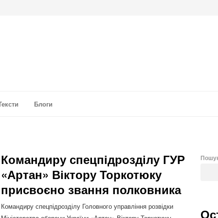
а аналітика
Тексти
Блоги
Командиру спецпідрозділу ГУР
Пошу
«Артан» Віктору Торкотюку
присвоєно звання полковника
Командиру спецпідрозділу Головного управління розвідки
Ос
Міністерства оборони України «Артан» Віктору Торкотюку