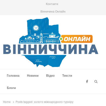
Контакти
Вінничина Онлайн
Вінниччина Онлайн
Новини Вінниччини, громад області, події та аналітика
Головна
Новини
Відео
Тексти
Searc
Блоги
Home
Posts tagged:
золото міжнародного турніру