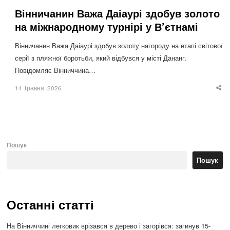
Вінничанин Важа Даіаурі здобув золото
на міжнародному турнірі у В’єтнамі
Вінничанин Важа Даіаурі здобув золоту нагороду на етапі світової
серії з пляжної боротьби, який відбувся у місті Дананг.
Повідомляє Вінниччина…
14 Травня, 2026
Sha
thi
po
Пошук
Пошук
Останні статті
На Вінниччині легковик врізався в дерево і загорівся: загинув 15-