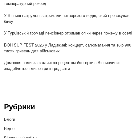
температурний рекорд
У Вінниці патрульні затримали нетверезого водія, який провокував
бійку
У Турбівській громаді пенсіонер отримав опіки через пожежу в оселі
BOH SUP FEST 2026 у Ладижині: концерт, сап-змагання та збір 900
тисяч гривень для військових
Домашня наливка з аличі за рецептом блогерки з Вінниччини:
знадобляться лише три інгредієнти
Рубрики
Блоги
Відео
Вінницький район