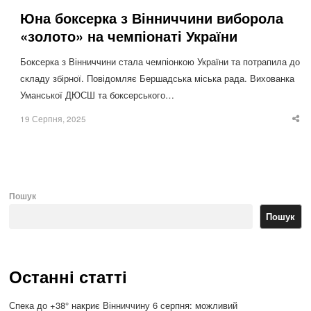
Юна боксерка з Вінниччини виборола
«золото» на чемпіонаті України
Боксерка з Вінниччини стала чемпіонкою України та потрапила до
складу збірної. Повідомляє Бершадська міська рада. Вихованка
Уманської ДЮСШ та боксерського…
19 Серпня, 2025
Sha
thi
po
Пошук
Пошук
Останні статті
Спека до +38° накриє Вінниччину 6 серпня: можливий