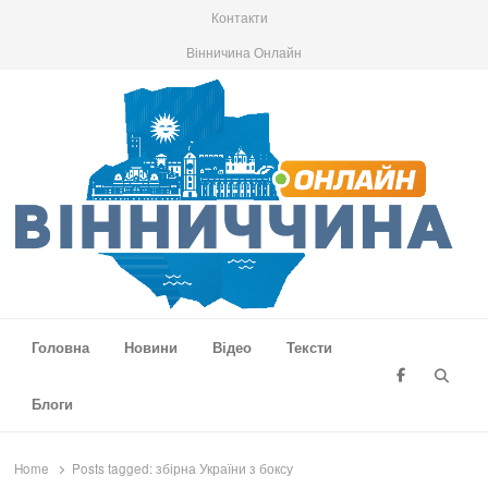
Контакти
Вінничина Онлайн
Вінниччина Онлайн
Новини Вінниччини, громад області, події та аналітика
Головна
Новини
Відео
Тексти
Searc
Блоги
Home
Posts tagged:
збірна України з боксу