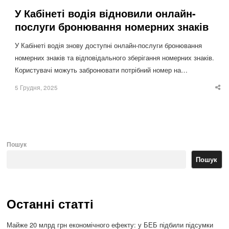
У Кабінеті водія відновили онлайн-
послуги бронювання номерних знаків
У Кабінеті водія знову доступні онлайн-послуги бронювання
номерних знаків та відповідального зберігання номерних знаків.
Користувачі можуть забронювати потрібний номер на…
5 Грудня, 2025
Sha
thi
po
Пошук
Пошук
Останні статті
Майже 20 млрд грн економічного ефекту: у БЕБ підбили підсумки