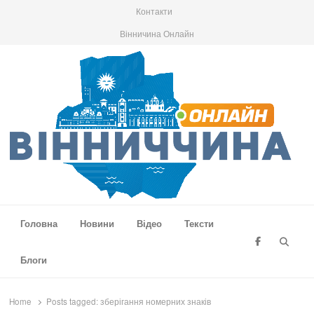
Контакти
Вінничина Онлайн
Вінниччина Онлайн
Новини Вінниччини, громад області, події та аналітика
Головна
Новини
Відео
Тексти
Searc
Блоги
Home
Posts tagged:
зберігання номерних знаків