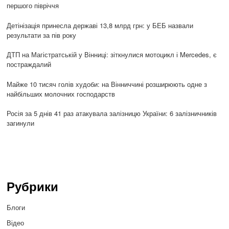
першого півріччя
Детінізація принесла державі 13,8 млрд грн: у БЕБ назвали
результати за пів року
ДТП на Магістратській у Вінниці: зіткнулися мотоцикл і Mercedes, є
постраждалий
Майже 10 тисяч голів худоби: на Вінниччині розширюють одне з
найбільших молочних господарств
Росія за 5 днів 41 раз атакувала залізницю України: 6 залізничників
загинули
Рубрики
Блоги
Відео