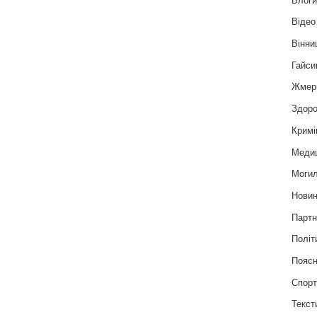
Відео
Вінни
Гайси
Жмер
Здоро
Кримі
Меди
Могил
Нови
Партн
Політ
Пояс
Спор
Текст