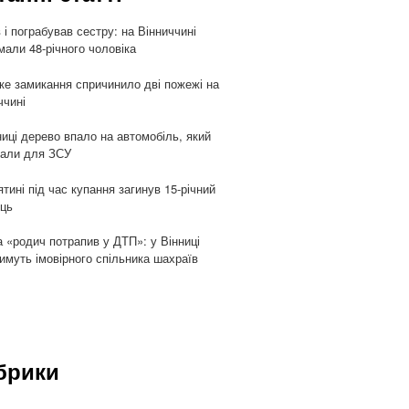
 і пограбував сестру: на Вінниччині
мали 48-річного чоловіка
ке замикання спричинило дві пожежі на
ччині
ниці дерево впало на автомобіль, який
али для ЗСУ
ятині під час купання загинув 15-річний
ць
 «родич потрапив у ДТП»: у Вінниці
имуть імовірного спільника шахраїв
брики
и