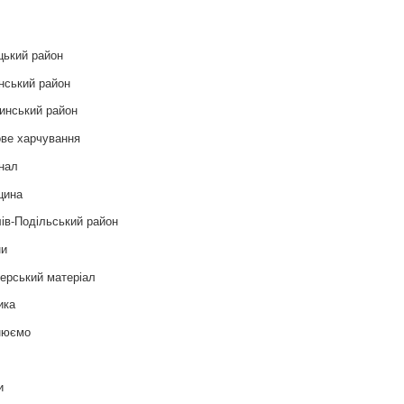
цький район
нський район
инський район
ве харчування
нал
цина
ів-Подільський район
ни
ерський матеріал
ика
нюємо
т
и