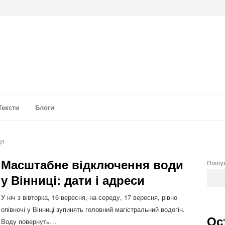
а аналітика
Тексти
Блоги
ця
Масштабне відключення води
Пошу
у Вінниці: дати і адреси
У ніч з вівторка, 16 вересня, на середу, 17 вересня, рівно
опівночі у Вінниці зупинять головний магістральний водогін.
Ос
Воду повернуть…