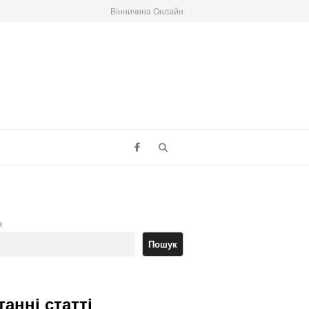
Вінничина Онлайн
Search
к
Пошук
танні статті