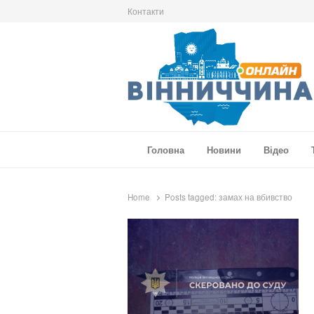
Контакти
Вінниччина Онлайн
Новини Вінниччини, громад області, події т
Головна
Новини
Відео
Home
Posts tagged:
замах на вбивство