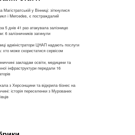
а Магістратській у Вінниці: зіткнулися
икл і Mercedes, є постраждалий
 за 5 днів 41 раз атакувала залізницю
ни: 6 залізничників загинули
ниці адміністратори ЦНАП надають послуги
: хто може скористатися сервісом
нниччині закладам освіти, медицини та
чної інфраструктури передали 16
аторів
хала з Херсонщини та відкрила бізнес на
ччині: історія переселенки з Мурованих
івців
брики