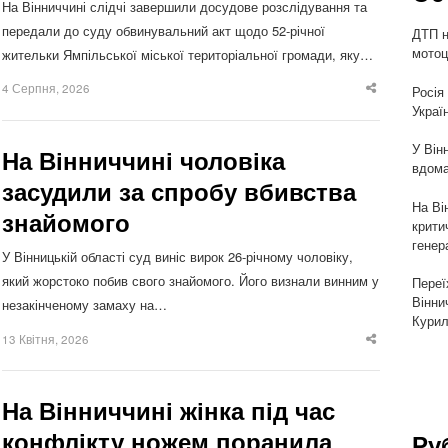
На Вінниччині слідчі завершили досудове розслідування та
передали до суду обвинувальний акт щодо 52-річної
ДТП н
мотоц
жительки Ямпільської міської територіальної громади, яку…
4 Серпня, 2026
Росія
Share
this
Украї
post
У Він
На Вінниччині чоловіка
вдома
засудили за спробу вбивства
На Ві
знайомого
крити
генер
У Вінницькій області суд виніс вирок 26-річному чоловіку,
який жорстоко побив свого знайомого. Його визнали винним у
Переї
Вінни
незакінченому замаху на…
Курил
13 Квітня, 2026
Share
this
post
На Вінниччині жінка під час
конфлікту ножем поранила
Ру