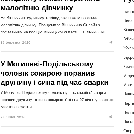
малолітню дівчинку
Блог
На Вінниччині судитимуть жінку, яка ножем поранила
Відео
малолітню дівчинку. Повідомляє Вінниччина Онлайн з
Вінни
посиланням на поліцію Вінницької області. На Вінниччині…
Гайси
16 Березня, 2026
Share
this
Жмер
post
Здоро
У Могилеві-Подільському
Кримі
чоловік сокирою поранив
Меди
дружину і сина під час сварки
Могил
У Могилеві-Подільському чоловік під час сімейної сварки
Нови
поранив дружину та сина сокирою У ніч на 27 січня у квартирі
Партн
багатоповерхівки…
Політ
28 Січня, 2026
Share
Пояс
this
post
Спор