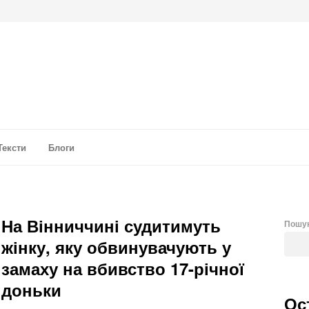
а аналітика
Тексти
Блоги
На Вінниччині судитимуть
Пошу
жінку, яку обвинувачують у
замаху на вбивство 17-річної
доньки
Ос