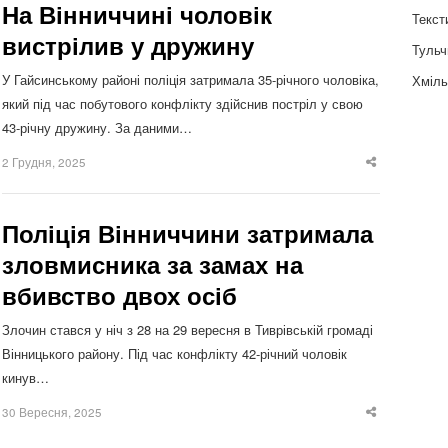
На Вінниччині чоловік
Текст
вистрілив у дружину
Тульч
У Гайсинському районі поліція затримала 35-річного чоловіка,
Хміль
який під час побутового конфлікту здійснив постріл у свою
43-річну дружину. За даними…
2 Грудня, 2025
Share
this
post
Поліція Вінниччини затримала
зловмисника за замах на
вбивство двох осіб
Злочин стався у ніч з 28 на 29 вересня в Тиврівській громаді
Вінницького району. Під час конфлікту 42-річний чоловік
кинув…
30 Вересня, 2025
Share
this
post