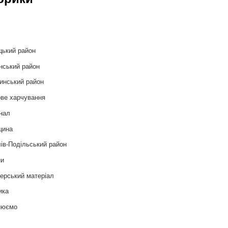
и
цький район
нський район
инський район
ве харчування
нал
цина
ів-Подільський район
ни
ерський матеріал
ика
нюємо
т