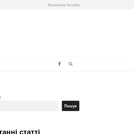
Вінничина Онлайн
Search
к
Пошук
танні статті