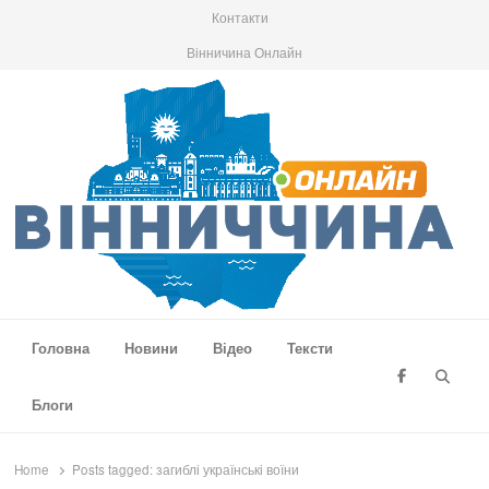
Контакти
Вінничина Онлайн
Вінниччина Онлайн
Новини Вінниччини, громад області, події та аналітика
Головна
Новини
Відео
Тексти
Searc
Блоги
Home
Posts tagged:
загиблі українські воїни