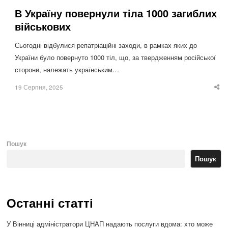
В Україну повернули тіла 1000 загиблих
військових
Сьогодні відбулися репатріаційні заходи, в рамках яких до
України було повернуто 1000 тіл, що, за твердженням російської
сторони, належать українським…
19 Серпня, 2025
Sha
thi
po
Пошук
Пошук
Останні статті
У Вінниці адміністратори ЦНАП надають послуги вдома: хто може