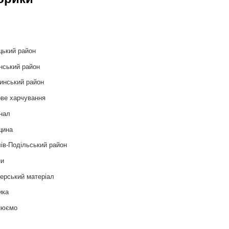
и
цький район
нський район
инський район
ве харчування
нал
цина
ів-Подільський район
ни
ерський матеріал
ика
нюємо
т