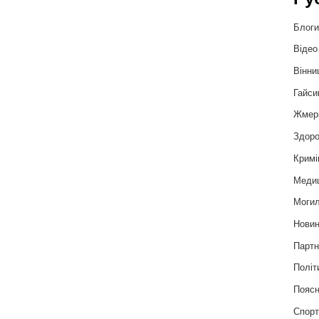
Блог
Відео
Вінни
Гайси
Жмер
Здоро
Кримі
Меди
Могил
Нови
Партн
Політ
Пояс
Спор