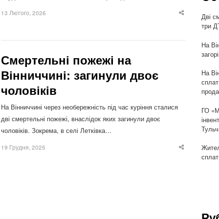
13 Лютого, 2026
Дві с
Share
this
три Д
post
На Ві
загор
Смертельні пожежі на
Вінниччині: загинули двоє
На Ві
сплат
чоловіків
прода
На Вінниччині через необережність під час куріння сталися
ГО «М
дві смертельні пожежі, внаслідок яких загинули двоє
інвен
Тульч
чоловіків. Зокрема, в селі Летківка…
Жител
19 Грудня, 2025
Share
this
сплат
post
Ру