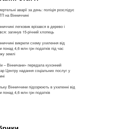
мертельні аварії за день: поліція розслідує
ТП на Вінниччині
нниччині легковик врізався в дерево і
івся: загинув 15-річний хлопець
нниччині викрили схему ухилення від
и понад 4,6 млн грн податків під час
жу землі
и – Вінничани» передала кухонний
тар Центру надання соціальних послуг у
ині
ьку Вінниччини підозрюють в ухиленні від
и понад 4,6 млн грн податків
брики