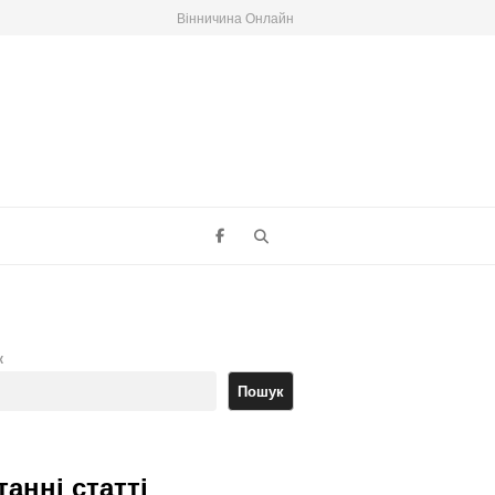
Вінничина Онлайн
Search
к
Пошук
танні статті