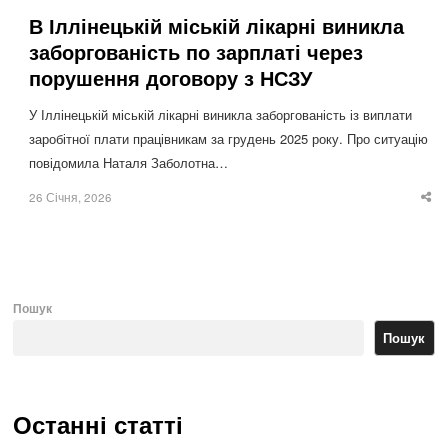
В Іллінецькій міській лікарні виникла
заборгованість по зарплаті через
порушення договору з НСЗУ
У Іллінецькій міській лікарні виникла заборгованість із виплати
заробітної плати працівникам за грудень 2025 року. Про ситуацію
повідомила Наталя Заболотна…
26 Січня, 2026
Sha
thi
po
Пошук
Пошук
Останні статті