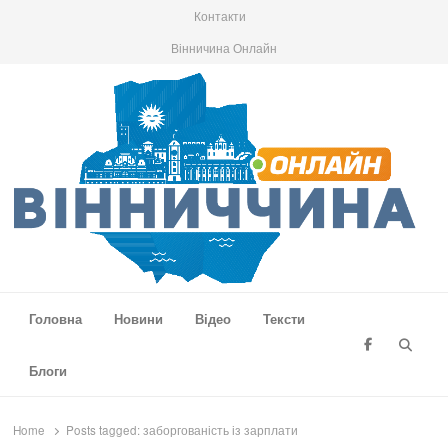
Контакти
Вінничина Онлайн
Вінниччина Онлайн
Новини Вінниччини, громад області, події та аналітика
Головна
Новини
Відео
Тексти
Searc
Блоги
Home
Posts tagged:
заборгованість із зарплати