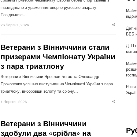
інвалідністю з ураженням опорно-рухового апарату.
Майже
Повідомляє…
підби
26 Червня, 2026
Share
Детін
this
БЕБ н
post
Ветерани з Вінниччини стали
ДТП н
мотоц
призерами Чемпіонату України
Майже
з пара триатлону
розши
госпо
Ветерани з Вінниччини Ярослав Бегас та Олександр
Прокопенко успішно виступили на Чемпіонаті України з пара
Росія
триатлону, виборовши золоту та срібну…
Украї
1 Червня, 2026
Share
this
post
Ветерани з Вінниччини
Ру
здобули два «срібла» на