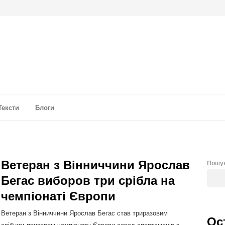
а аналітика
Тексти
Блоги
Ветеран з Вінниччини Ярослав
Пошу
Бегас виборов три срібла на
чемпіонаті Європи
Ветеран з Вінниччини Ярослав Бегас став триразовим
Ос
срібним призером чемпіонату Європи серед спортсменів з