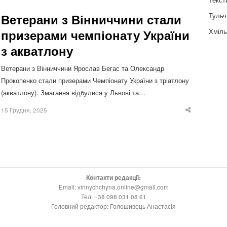
Тульч
Ветерани з Вінниччини стали
Хміль
призерами чемпіонату України
з акватлону
Ветерани з Вінниччини Ярослав Бегас та Олександр
Прокопенко стали призерами Чемпіонату України з тріатлону
(акватлону). Змагання відбулися у Львові та…
15 Грудня, 2025
Share
this
post
Контакти редакції:
Email: vinnychchyna.online@gmail.com
Тел: +38 098 031 08 61
Головний редактор: Голошивець Анастасія