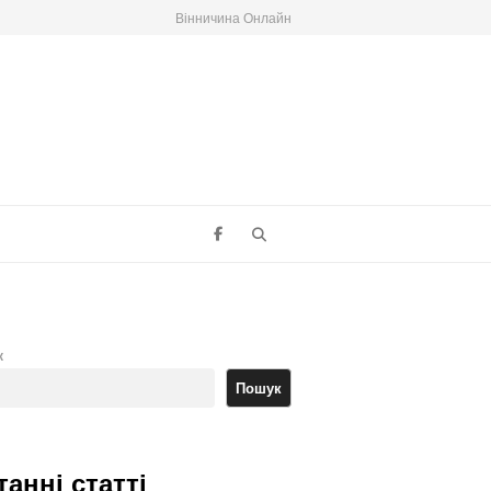
Вінничина Онлайн
Search
к
Пошук
танні статті