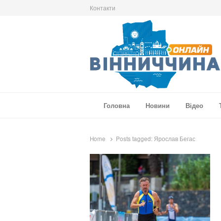
Контакти
Вінниччина Онлайн
Новини Вінниччини, громад області, події т
Головна
Новини
Відео
Home
Posts tagged:
Ярослав Бегас