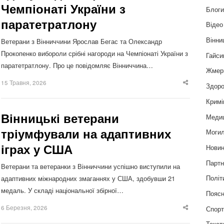
Чемпіонаті України з
Блог
паратетратлону
Відео
Вінни
Ветерани з Вінниччини Ярослав Бегас та Олександр
Прокопенко вибороли срібні нагороди на Чемпіонаті України з
Гайси
паратетратлону. Про це повідомляє Вінниччина…
Жмер
15 Травня, 2026
Здоро
Share
this
post
Кримі
Вінницькі ветерани
Меди
тріумфували на адаптивних
Могил
іграх у США
Нови
Партн
Ветерани та ветеранки з Вінниччини успішно виступили на
Політ
адаптивних міжнародних змаганнях у США, здобувши 21
медаль. У складі національної збірної…
Пояс
6 Березня, 2026
Спор
Share
this
post
Текст