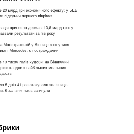
 20 млрд грн економічного ефекту: у БЕБ
ли підсумки першого півріччя
ізація принесла державі 13,8 млрд грн: у
азвали результати за пів року
а Магістратській у Вінниці: зіткнулися
икл і Mercedes, є постраждалий
 10 тисяч голів худоби: на Вінниччині
рюють одне з найбільших молочних
дарств
 за 5 днів 41 раз атакувала залізницю
ни: 6 залізничників загинули
брики