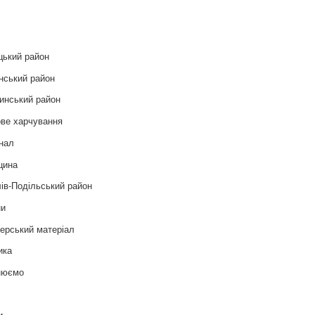
и
цький район
нський район
инський район
ве харчування
нал
цина
ів-Подільський район
ни
ерський матеріал
ика
нюємо
т
и