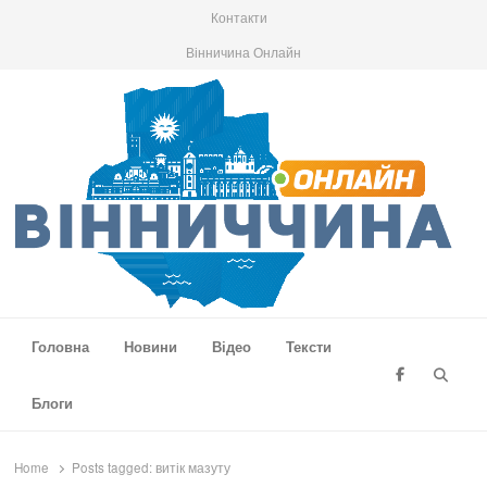
Контакти
Вінничина Онлайн
Вінниччина Онлайн
Новини Вінниччини, громад області, події та аналітика
Головна
Новини
Відео
Тексти
Searc
Блоги
Home
Posts tagged:
витік мазуту