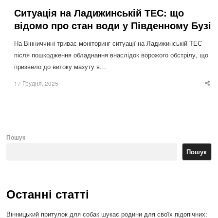
Ситуація на Ладижинській ТЕС: що
відомо про стан води у Південному Бузі
На Вінниччині триває моніторинг ситуації на Ладижинській ТЕС
після пошкодження обладнання внаслідок ворожого обстрілу, що
призвело до витоку мазуту в…
17 Грудня, 2025
Sha
thi
po
Пошук
Пошук
Останні статті
Вінницький притулок для собак шукає родини для своїх підопічних: