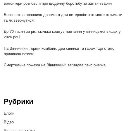
волонтери розповіли про щоденну боротьбу за життя тварин
Безоплатна правнича допомога для ветеранів: хто може отримати
та як звернутися
До 70 тисяч за рік: скільки коштує навчання у вінницьких вишах у
2026 році
На Вінниччині горіли комбайн, два сінники та гараж: що стало
причиною пожеж
Смертельна пожежа на Вінниччині: загинула пенсіонерка
Рубрики
Блоги
Відео
Вінницький район