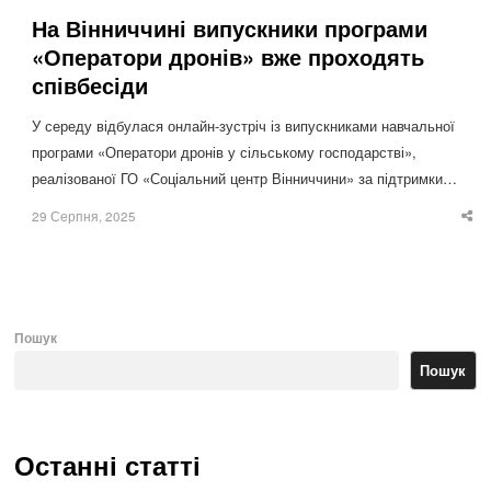
На Вінниччині випускники програми
«Оператори дронів» вже проходять
співбесіди
У середу відбулася онлайн-зустріч із випускниками навчальної
програми «Оператори дронів у сільському господарстві»,
реалізованої ГО «Соціальний центр Вінниччини» за підтримки…
29 Серпня, 2025
Sha
thi
po
Пошук
Пошук
Останні статті