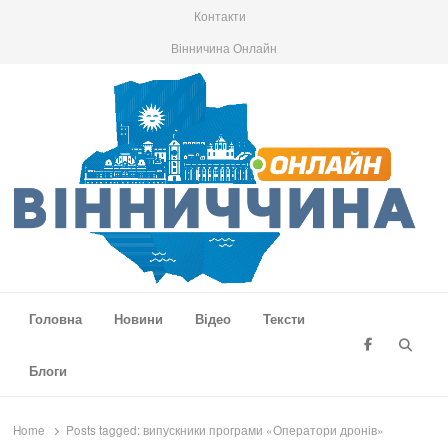
Контакти
Вінничина Онлайн
Вінниччина Онлайн
Новини Вінниччини, громад області, події та аналітика
Головна
Новини
Відео
Тексти
Searc
Блоги
Home
Posts tagged:
випускники програми «Оператори дронів»