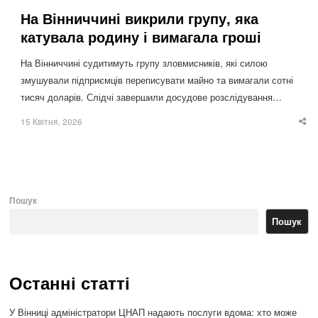
На Вінниччині викрили групу, яка
катувала родину і вимагала гроші
На Вінниччині судитимуть групу зловмисників, які силою
змушували підприємців переписувати майно та вимагали сотні
тисяч доларів. Слідчі завершили досудове розслідування…
15 Квітня, 2026
Sha
thi
po
Пошук
Пошук
Останні статті
У Вінниці адміністратори ЦНАП надають послуги вдома: хто може