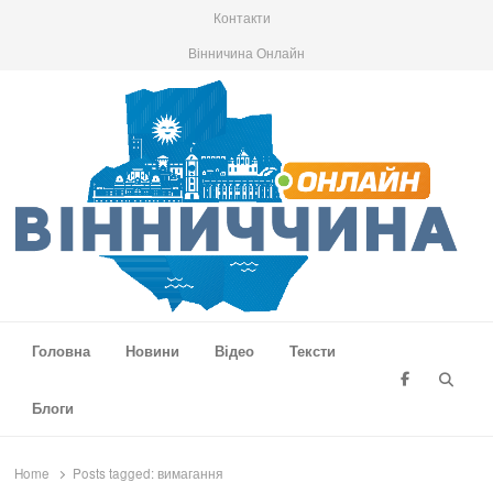
Контакти
Вінничина Онлайн
Вінниччина Онлайн
Новини Вінниччини, громад області, події та аналітика
Головна
Новини
Відео
Тексти
Searc
Блоги
Home
Posts tagged:
вимагання