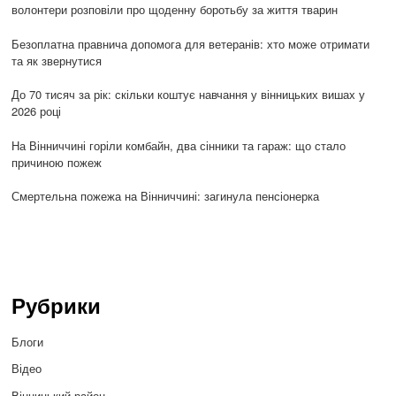
волонтери розповіли про щоденну боротьбу за життя тварин
Безоплатна правнича допомога для ветеранів: хто може отримати
та як звернутися
До 70 тисяч за рік: скільки коштує навчання у вінницьких вишах у
2026 році
На Вінниччині горіли комбайн, два сінники та гараж: що стало
причиною пожеж
Смертельна пожежа на Вінниччині: загинула пенсіонерка
Рубрики
Блоги
Відео
Вінницький район