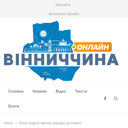
Контакти
Вінничина Онлайн
Вінниччина Онлайн
Новини Вінниччини, громад області, події та аналітика
Головна
Новини
Відео
Тексти
Searc
Блоги
Home
Posts tagged:
виклик швидкої допомоги