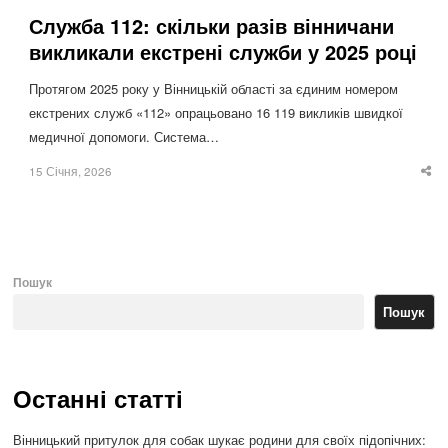
Служба 112: скільки разів вінничани
викликали екстрені служби у 2025 році
Протягом 2025 року у Вінницькій області за єдиним номером
екстрених служб «112» опрацьовано 16 119 викликів швидкої
медичної допомоги. Система…
15 Січня, 2026
Sha
thi
po
Пошук
Пошук
Останні статті
Вінницький притулок для собак шукає родини для своїх підопічних: