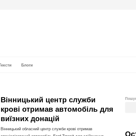
а аналітика
Тексти
Блоги
Вінницький центр служби
Пошу
крові отримав автомобіль для
виїзних донацій
Вінницький обласний центр служби крові отримав
Ос
спеціалізований автомобіль Ford Transit для здійснення