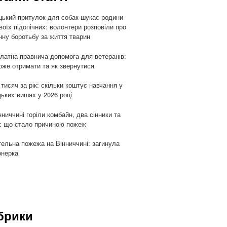
цький притулок для собак шукає родини
воїх підопічних: волонтери розповіли про
ну боротьбу за життя тварин
латна правнича допомога для ветеранів:
оже отримати та як звернутися
 тисяч за рік: скільки коштує навчання у
цьких вишах у 2026 році
нниччині горіли комбайн, два сінники та
: що стало причиною пожеж
ельна пожежа на Вінниччині: загинула
онерка
брики