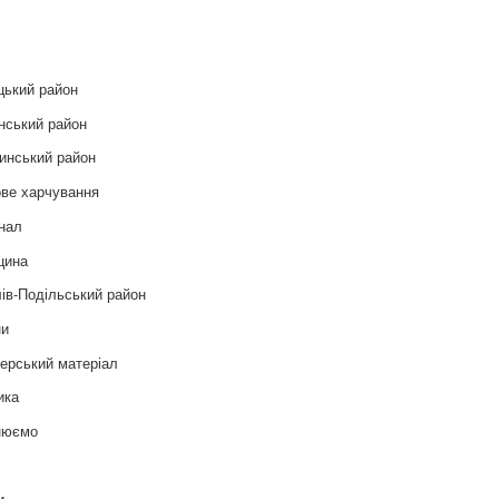
и
цький район
нський район
инський район
ве харчування
нал
цина
ів-Подільський район
ни
ерський матеріал
ика
нюємо
т
и