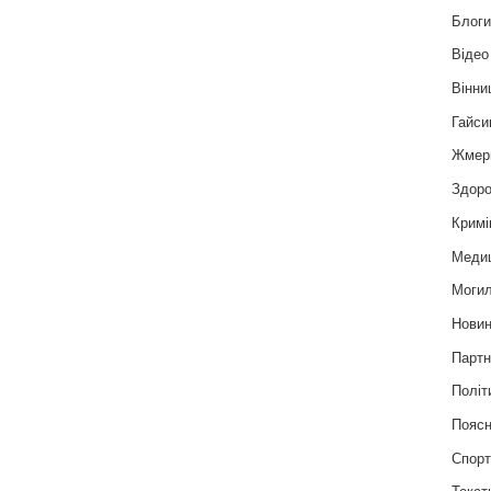
Блог
Відео
Вінни
Гайси
Жмер
Здоро
Кримі
Меди
Могил
Нови
Партн
Політ
Пояс
Спор
Текст