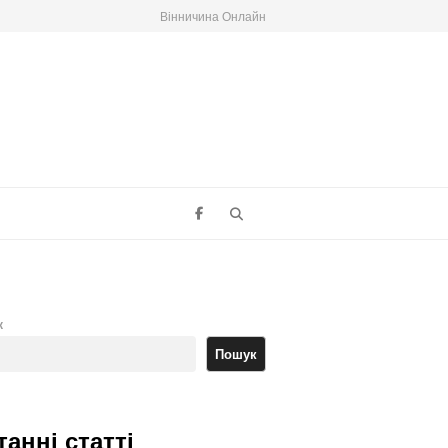
Вінничина Онлайн
Search
к
Пошук
танні статті