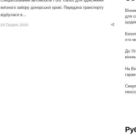
виїзного забору донорської крові. Передача транспорту
Вінни
відбулася в…
для с
щоден
23 Грудня, 2025
Share
this
Безоп
post
хто м
До 70
вінни
На Ві
гараж
Смерт
пенсі
Ру