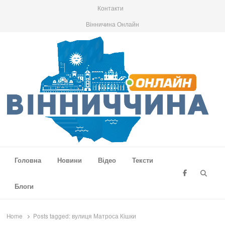
Контакти
Вінничина Онлайн
Вінниччина Онлайн
Новини Вінниччини, громад області, події та аналітика
Головна
Новини
Відео
Тексти
Searc
Блоги
Home
Posts tagged:
вулиця Матроса Кішки