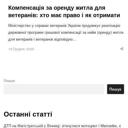
Компенсація за оренду житла для
ветеранів: хто має право і як отримати
Міністерство у справах ветеранів України продовжує реалізацію
державної програми грошової компенсації за найм (оренду) житла
для ветеранів і ветеранок відповідно…
16 Грудня, 2025
Sha
thi
po
Пошук
Пошук
Останні статті
ДТП на Магістратській у Вінниці: зіткнулися мотоцикл і Mercedes, є