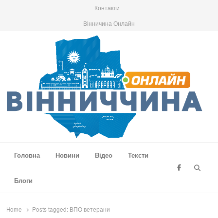
Контакти
Вінничина Онлайн
Вінниччина Онлайн
Новини Вінниччини, громад області, події та аналітика
Головна
Новини
Відео
Тексти
Searc
Блоги
Home
Posts tagged:
ВПО ветерани