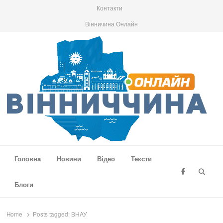
Контакти
Вінничина Онлайн
Вінниччина Онлайн
Новини Вінниччини, громад області, події та аналітика
Головна
Новини
Відео
Тексти
Searc
Блоги
Home
Posts tagged:
ВНАУ