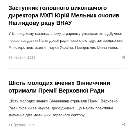
Заступник головного виконавчого
директора МХП Юрій Мельник очолив
Наглядову раду ВНАУ
У Вінницькому національному аграрному університеті відбулося
перше засідання Наглядової ради нового складу, затвердженого
Міністерством освіти і науки України. Повідомляє Вінниччина…
15 Червня, 2026
Sha
thi
po
Шість молодих вчених Вінниччини
отримали Премії Верховної Ради
Шість молодих вчених Вінниччини отримали Премії Верховної
Ради України за наукові дослідження, що мають практичне
значення для медицини, аграрного сектору…
11 Грудня, 2025
Sha
thi