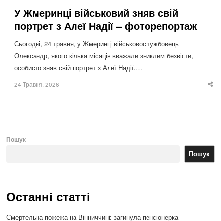
У Жмеринці військовий зняв свій
портрет з Алеї Надії – фоторепортаж
Сьогодні, 24 травня, у Жмеринці військовослужбовець
Олександр, якого кілька місяців вважали зниклим безвісти,
особисто зняв свій портрет з Алеї Надії.…
24 Травня, 2026
Sha
thi
po
Пошук
Пошук
Останні статті
Смертельна пожежа на Вінниччині: загинула пенсіонерка