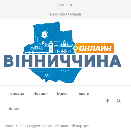
Контакти
Вінничина Онлайн
Вінниччина Онлайн
Новини Вінниччини, громад області, події та аналітика
Головна
Новини
Відео
Тексти
Searc
Блоги
Home
Posts tagged:
військовий зняв свій портрет