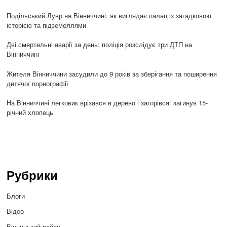
Подільський Лувр на Вінниччині: як виглядає палац із загадковою
історією та підземеллями
Дві смертельні аварії за день: поліція розслідує три ДТП на
Вінниччині
Жителя Вінниччини засудили до 9 років за зберігання та поширення
дитячої порнографії
На Вінниччині легковик врізався в дерево і загорівся: загинув 15-
річний хлопець
Рубрики
Блоги
Відео
Вінницький район