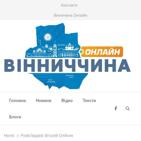
Контакти
Вінничина Онлайн
Вінниччина Онлайн
Новини Вінниччини, громад області, події та аналітика
Головна
Новини
Відео
Тексти
Searc
Блоги
Home
Posts tagged:
Віталій Олійник