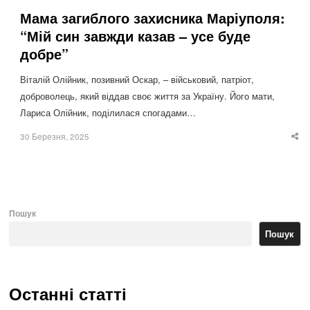
Мама загиблого захисника Маріуполя:
“Мій син завжди казав – усе буде
добре”
Віталій Олійник, позивний Оскар, – військовий, патріот,
доброволець, який віддав своє життя за Україну. Його мати,
Лариса Олійник, поділилася спогадами…
30 Березня, 2025
Sha
thi
po
Пошук
Пошук
Останні статті